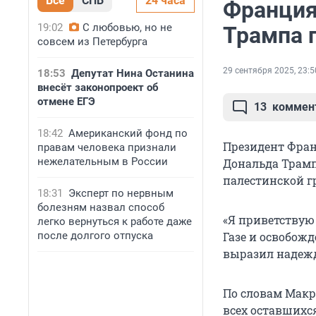
Все
СПБ
24 часа
Франция
19:02
С любовью, но не
Трампа 
совсем из Петербурга
29 сентября 2025, 23:5
18:53
Депутат Нина Останина
внесёт законопроект об
отмене ЕГЭ
13
коммен
18:42
Американский фонд по
Президент Фра
правам человека признали
нежелательным в России
Дональда Трам
палестинской г
18:31
Эксперт по нервным
болезням назвал способ
«Я приветству
легко вернуться к работе даже
после долгого отпуска
Газе и освобож
выразил надежд
По словам Макро
всех оставшихс