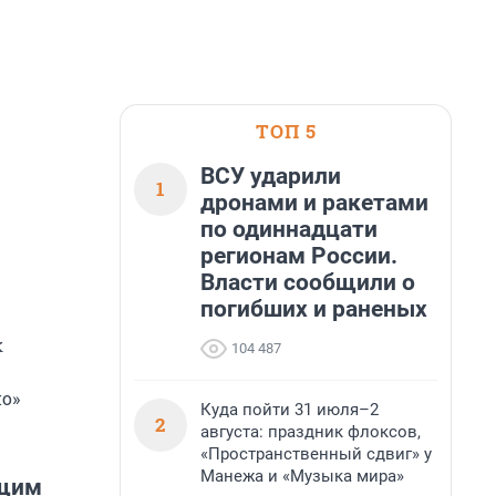
ТОП 5
ВСУ ударили
1
дронами и ракетами
по одиннадцати
регионам России.
Власти сообщили о
погибших и раненых
к
104 487
о»
Куда пойти 31 июля–2
2
августа: праздник флоксов,
«Пространственный сдвиг» у
Манежа и «Музыка мира»
ющим