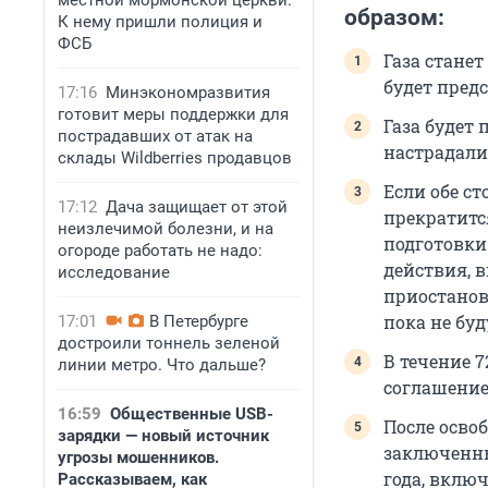
местной мормонской церкви.
образом:
К нему пришли полиция и
ФСБ
Газа станет
будет предс
17:16
Минэкономразвития
готовит меры поддержки для
Газа будет 
пострадавших от атак на
настрадали
склады Wildberries продавцов
Если обе с
17:12
Дача защищает от этой
прекратитс
неизлечимой болезни, и на
подготовки
огороде работать не надо:
действия, 
исследование
приостанов
пока не бу
17:01
В Петербурге
достроили тоннель зеленой
В течение 7
линии метро. Что дальше?
соглашение
16:59
Общественные USB-
После осво
зарядки — новый источник
заключенны
угрозы мошенников.
года, включ
Рассказываем, как