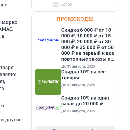
аст
72 405
ПРОМОКОДЫ
я мирно
АМАС,
Скидка 6 000 ₽ от 10
000 ₽, 10 000 ₽ от 15
 в
000 ₽, 20 000 ₽ от 30
000 ₽ и 35 000 ₽ от 50
000 ₽ на первый и все
о
повторные заказы по
промокоду НАБЕРИ
До 31 августа, 2026
января
Скидка 10% на все
овление
товары
),
До 31 августа, 2026
го
Скидка 10% на один
заказ до 20 000 ₽
ез
До 31 августа, 2026
 и другие