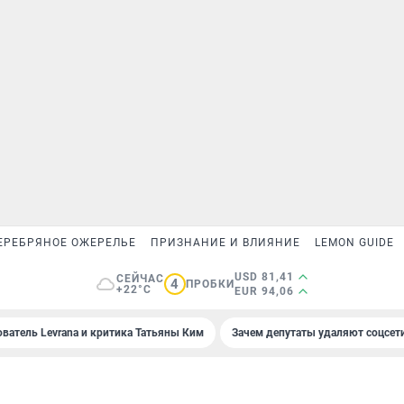
ЕРЕБРЯНОЕ ОЖЕРЕЛЬЕ
ПРИЗНАНИЕ И ВЛИЯНИЕ
LEMON GUIDE
USD 81,41
СЕЙЧАС
4
ПРОБКИ
+22°C
EUR 94,06
ователь Levrana и критика Татьяны Ким
Зачем депутаты удаляют соцсет