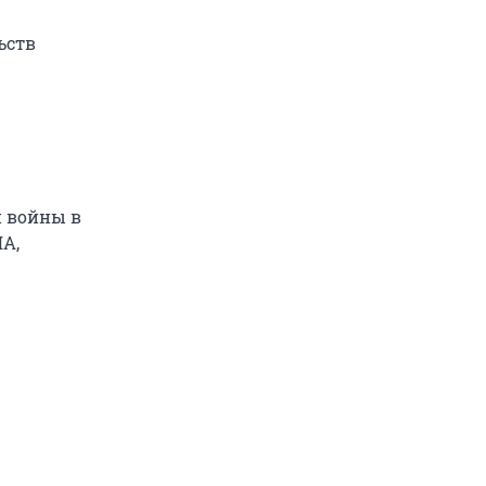
ьств
и войны в
ША,