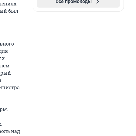
Все промокоды
лениях
рый был
евного
для
ых
олем
торый
в
министра
рм,
и
роль над