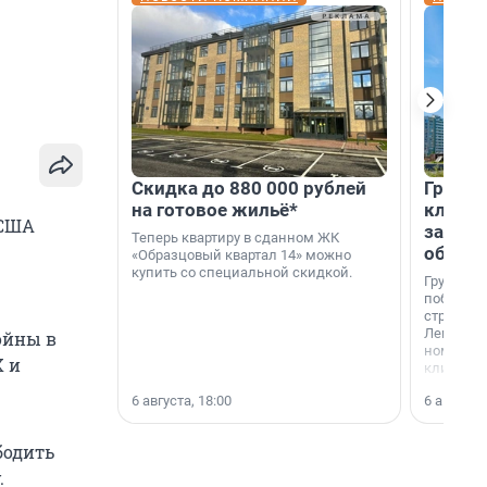
Скидка до 880 000 рублей
Группа
на готовое жильё*
клиен
 США
застро
Теперь квартиру в сданном ЖК
област
«Образцовый квартал 14» можно
купить со специальной скидкой.
Группа А
победите
строител
Ленингра
ойны в
номинац
X и
клиенто
застройщ
6 августа, 18:00
6 августа,
области»
бодить
.