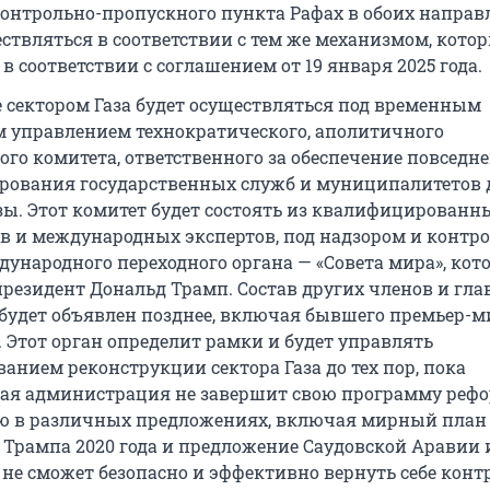
онтрольно-пропускного пункта Рафах в обоих направ
ествляться в соответствии с тем же механизмом, кото
в соответствии с соглашением от 19 января 2025 года.
 сектором Газа будет осуществляться под временным
 управлением технократического, аполитичного
ого комитета, ответственного за обеспечение повседн
ования государственных служб и муниципалитетов 
зы. Этот комитет будет состоять из квалифицированн
в и международных экспертов, под надзором и контр
дународного переходного органа — «Совета мира», ко
президент Дональд Трамп. Состав других членов и гла
 будет объявлен позднее, включая бывшего премьер-
. Этот орган определит рамки и будет управлять
анием реконструкции сектора Газа до тех пор, пока
ая администрация не завершит свою программу рефо
ю в различных предложениях, включая мирный план
 Трампа 2020 года и предложение Саудовской Аравии 
 не сможет безопасно и эффективно вернуть себе конт