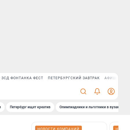
ЗСД ФОНТАНКА ФЕСТ
ПЕТЕРБУРГСКИЙ ЗАВТРАК
АФИША PLUS
и
Петербург ищет креатив
Олимпиадники и льготники в вузах СПб
НОВОСТИ КОМПАНИЙ
НОВОС