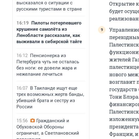
высказался о ситуации с
Открытие к
русскими туристами в стране
будет осущ
реализован 
16:19
Пилоты потерпевшего
крушение самолёта из
Управление
Ленобласти рассказали, как
переходным
выживали в сибирской тайге
Палестинск
функционир
16:12
Пенсионерка из
жителей Га
Петербурга чуть не осталась
палестинце
без ноги: ее довели жара и
нового меж
нежелание лечиться
возглавит 
16:07
В Таиланде ищут еще
государств
трех возможных жертв банды,
Тони Блэра
убившей брата и сестру из
финансиров
России
Палестинск
изложенну
15:56
Гражданский и
президента
Обуховской Обороны
ограничат, а Светлановский
Франции, и