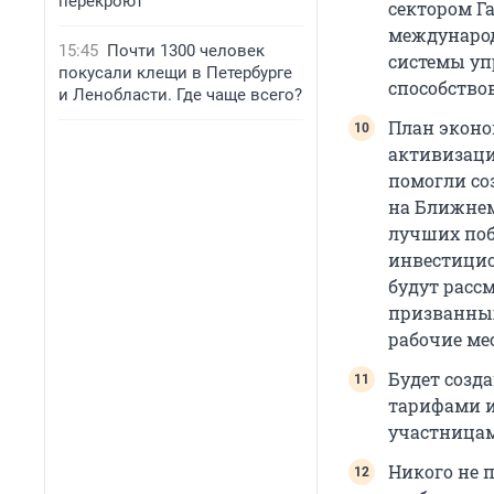
перекроют
сектором Г
международ
15:45
Почти 1300 человек
системы уп
покусали клещи в Петербурге
способство
и Ленобласти. Где чаще всего?
План эконо
активизаци
помогли со
на Ближнем
лучших поб
инвестицио
будут расс
призванных
рабочие мес
Будет созд
тарифами и
участница
Никого не п