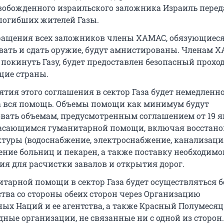
вобожденного израильского заложника Израиль перед
 погибших жителей Газы.
ращения всех заложников члены ХАМАС, обязующиес
вать и сдать оружие, будут амнистированы. Членам Х
окинуть Газу, будет предоставлен безопасный проход
ие страны.
ятия этого соглашения в сектор Газа будет немедленн
 ​​вся помощь. Объемы помощи как минимум будут
овать объемам, предусмотренным соглашением от 19 
 касающимся гуманитарной помощи, включая восстан
туры (водоснабжение, электроснабжение, канализация
ение больниц и пекарен, а также поставку необходимо
ия для расчистки завалов и открытия дорог.
итарной помощи в сектор Газа будет осуществляться б
тва со стороны обеих сторон через Организацию
ых Наций и ее агентства, а также Красный Полумесяц
ные организации, не связанные ни с одной из сторон.