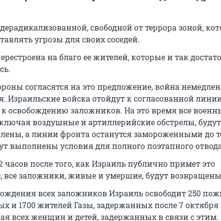
 дерадикализованной, свободной от террора зоной, кот
тавлять угрозы для своих соседей.
перестроена на благо ее жителей, которые и так достат
сь.
тороны согласятся на это предложение, война немедле
я. Израильские войска отойдут к согласованной лини
 к освобождению заложников. На это время все военн
включая воздушные и артиллерийские обстрелы, будут
лены, а линии фронта останутся замороженными до те
дут выполнены условия для полного поэтапного отвода
2 часов после того, как Израиль публично примет это
, все заложники, живые и умершие, будут возвращены
бождения всех заложников Израиль освободит 250 по
х и 1700 жителей Газы, задержанных после 7 октября 
ая всех женщин и детей, задержанных в связи с этим.