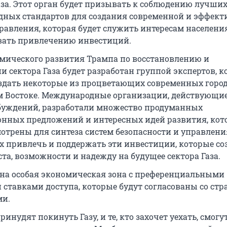
аза. Этот орган будет призывать к соблюдению лучши
ных стандартов для создания современной и эффект
равления, которая будет служить интересам населени
вать привлечению инвестиций.
мического развития Трампа по восстановлению и
и сектора Газа будет разработан группой экспертов, 
здать некоторые из процветающих современных город
 Востоке. Международные организации, действующие
уждений, разработали множество продуманных
нных предложений и интересных идей развития, кот
мотрены для синтеза систем безопасности и управлени
 привлечь и поддержать эти инвестиции, которые со
та, возможности и надежду на будущее сектора Газа.
ана особая экономическая зона с преференциальными
 ставками доступа, которые будут согласованы со стр
ми.
ринудят покинуть Газу, и те, кто захочет уехать, смогу