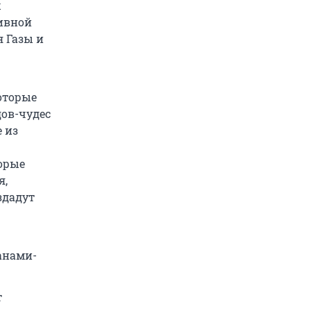
х
ивной
я Газы и
которые
ов-чудес
 из
орые
я,
здадут
анами-
т