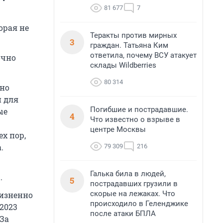
81 677
7
орая не
Теракты против мирных
3
граждан. Татьяна Ким
ответила, почему ВСУ атакует
очно
склады Wildberries
80 314
нно
и для
Погибшие и пострадавшие.
ые
4
Что известно о взрыве в
центре Москвы
х пор,
.
79 309
216
Галька била в людей,
.
5
пострадавших грузили в
скорые на лежаках. Что
жизненно
происходило в Геленджике
2023
после атаки БПЛА
 За