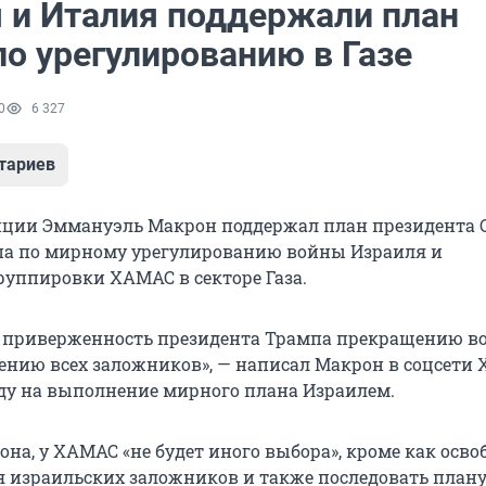
 и Италия поддержали план
по урегулированию в Газе
0
6 327
тариев
нции Эммануэль Макрон поддержал план президента
па по мирному урегулированию войны Израиля и
руппировки ХАМАС в секторе Газа.
ю приверженность президента Трампа прекращению в
дению всех заложников», — написал Макрон в соцсети 
у на выполнение мирного плана Израилем.
на, у ХАМАС «не будет иного выбора», кроме как осво
я израильских заложников и также последовать плану