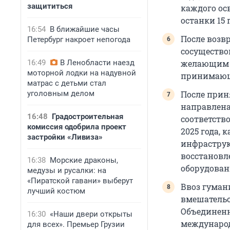
защититься
каждого ос
останки 15
16:54
В ближайшие часы
После возв
Петербург накроет непогода
сосущество
16:49
В Ленобласти наезд
желающим п
моторной лодки на надувной
принимающ
матрас с детьми стал
уголовным делом
После прин
направлена
16:48
Градостроительная
соответств
комиссия одобрила проект
2025 года,
застройки «Ливиза»
инфраструк
восстановл
16:38
Морские драконы,
оборудован
медузы и русалки: на
«Пиратской гавани» выберут
Ввоз гуман
лучший костюм
вмешательс
Объединенн
16:30
«Наши двери открыты
международ
для всех». Премьер Грузии