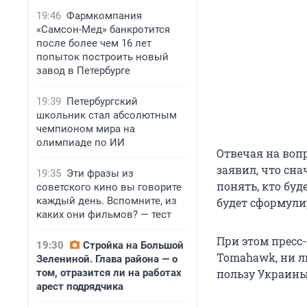
19:46
Фармкомпания
«Самсон-Мед» банкротится
после более чем 16 лет
попыток построить новый
завод в Петербурге
19:39
Петербургский
школьник стал абсолютным
чемпионом мира на
олимпиаде по ИИ
Отвечая на воп
заявил, что сн
19:35
Эти фразы из
понять, кто буд
советского кино вы говорите
каждый день. Вспомните, из
будет сформули
каких они фильмов? — тест
При этом пресс
19:30
Стройка на Большой
Tomahawk, ни л
Зелениной. Глава района — о
том, отразится ли на работах
пользу Украины
арест подрядчика