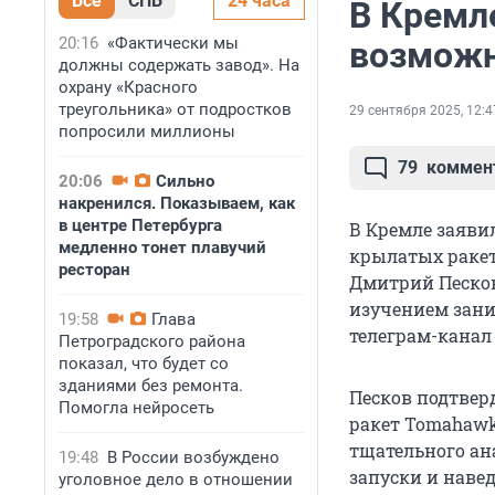
Все
СПБ
24 часа
В Кремле
20:16
«Фактически мы
возможн
должны содержать завод». На
охрану «Красного
треугольника» от подростков
29 сентября 2025, 12:4
попросили миллионы
79
коммен
20:06
Сильно
накренился. Показываем, как
в центре Петербурга
В Кремле заяви
медленно тонет плавучий
крылатых ракет
ресторан
Дмитрий Песков
изучением зани
19:58
Глава
телеграм-канал
Петроградского района
показал, что будет со
зданиями без ремонта.
Песков подтвер
Помогла нейросеть
ракет Tomahawk
тщательного ана
19:48
В России возбуждено
запуски и наве
уголовное дело в отношении