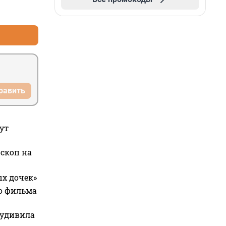
+5
–0
равить
ут
оскоп на
ых дочек»
го фильма
 удивила