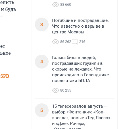
менить
88 660
 и будь
 —
Погибшие и пострадавшие.
3
Что известно о взрыве в
центре Москвы
86 262
216
ет
льное
Галька била в людей,
4
пострадавших грузили в
скорые на лежаках. Что
происходило в Геленджике
 SPB
после атаки БПЛА
80 255
15 телесериалов августа —
5
выбор «Фонтанки»: «Коп-
звезда», новые «Тед Лассо»
и «Джек Ричер»,