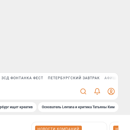
ЗСД ФОНТАНКА ФЕСТ
ПЕТЕРБУРГСКИЙ ЗАВТРАК
АФИША PLUS
рбург ищет креатив
Основатель Levrana и критика Татьяны Ким
Зач
НОВОСТИ КОМПАНИЙ
НОВОС