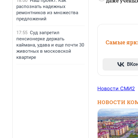
даже учены
18:00
Наш проект: Как
распознать надежных
ремонтников из множества
предложений
17:55
Суд запретил
пенсионерке держать
Самые ярки
каймана, удава и еще почти 30
животных в московской
квартире
ВКо
Новости СМИ2
НОВОСТИ КО