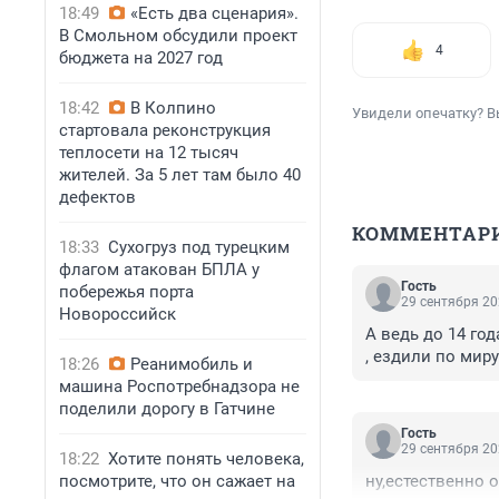
18:49
«Есть два сценария».
В Смольном обсудили проект
4
бюджета на 2027 год
18:42
В Колпино
Увидели опечатку? В
стартовала реконструкция
теплосети на 12 тысяч
жителей. За 5 лет там было 40
дефектов
КОММЕНТАР
18:33
Сухогруз под турецким
флагом атакован БПЛА у
Гость
побережья порта
29 сентября 20
Новороссийск
А ведь до 14 год
, ездили по миру 
18:26
Реанимобиль и
машина Роспотребнадзора не
поделили дорогу в Гатчине
Гость
29 сентября 20
18:22
Хотите понять человека,
посмотрите, что он сажает на
ну,естественно о