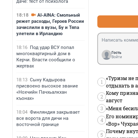
даче: тест от психолога
18:18
AI-AINA: Смольный
режет расходы, Героев России
зачислили в вузы, Бу и Тяпа
улетели в Ирландию
18:16
Под удар ВСУ попал
Гость
многоквартирный дом в
Войти
Керчи. Власти сообщили о
жертвах
«Туризм не 
18:13
Сыну Кадырова
1
отдыхать в а
присвоено высокое звание
«Нохчийн Пачхьалкхан
Кому призна
2
къонах»
август
3
«Меня бесил
18:04
Финляндия закрывает
Его номинир
все ворота для дичи на
4
«Вор» Чухра
восточной границе
Почему внут
5