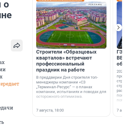
 о
ине
Строители «Образцовых
ГЭС, м
кварталов» встречают
ВВП: в
ах
профессиональный
об ист
сии
праздник на работе
2026-й —
х
професси
В преддверии Дня строителя топ-
строителе
менеджеры компании «СЗ
передает
строителя
„Терминал-Ресурс“ — о планах
раз. В ГК
компании, испытаниях и поводах для
появился
осторожного оптимизма.
поменяла
едачи
7 августа, 18:00
7 августа,
ть