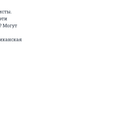
исты.
эти
? Могут
риканская