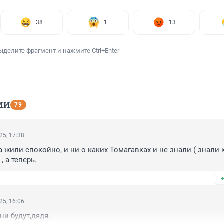
38
1
13
ыделите фрагмент и нажмите Ctrl+Enter
ИИ
79
25, 17:38
а жили спокойно, и ни о каких Томагавках и не знали ( знали к
, а теперь.
25, 16:06
ни будут,дядя.