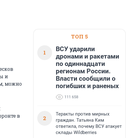
ТОП 5
ВСУ ударили
1
дронами и ракетами
по одиннадцати
есков
регионам России.
ы и
Власти сообщили о
ам, можно
погибших и раненых
111 658
и
Теракты против мирных
фронте в
2
граждан. Татьяна Ким
ответила, почему ВСУ атакует
склады Wildberries