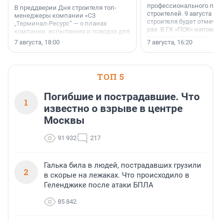
профессионального пр
В преддверии Дня строителя топ-
строителей. 9 августа 2
менеджеры компании «СЗ
строителя будет отмечат
„Терминал-Ресурс“ — о планах
раз. В ГК «ПСК» напомни
компании, испытаниях и поводах для
появился праздник и к
осторожного оптимизма.
7 августа, 18:00
7 августа, 16:20
поменялась роль строит
ТОП 5
Погибшие и пострадавшие. Что
1
известно о взрыве в центре
Москвы
91 932
217
Галька била в людей, пострадавших грузили
2
в скорые на лежаках. Что происходило в
Геленджике после атаки БПЛА
85 842