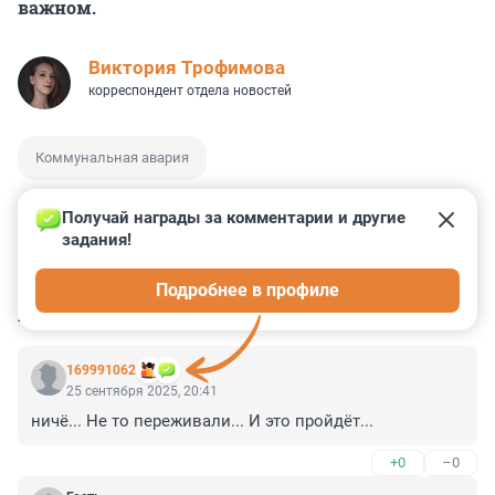
важном.
Виктория Трофимова
корреспондент отдела новостей
Коммунальная авария
Получай награды за комментарии и другие 
задания!
2
10
12
42
4
Подробнее в профиле
КОММЕНТАРИИ
49
169991062
25 сентября 2025, 20:41
ничё... Не то переживали... И это пройдёт...
+0
–0