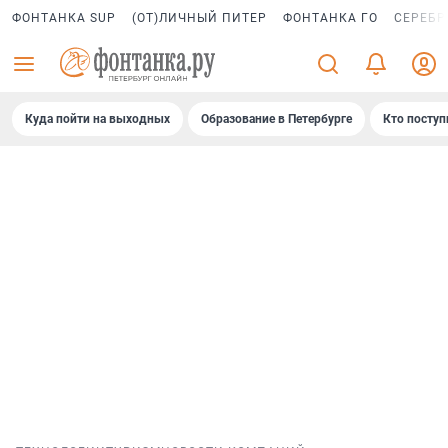
ФОНТАНКА SUP
(ОТ)ЛИЧНЫЙ ПИТЕР
ФОНТАНКА ГО
СЕРЕБР
Куда пойти на выходных
Образование в Петербурге
Кто поступ