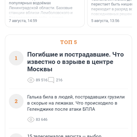
популярных водоёмах
перестает быть нишевы
Ленинградской области. Базовые
переходит в разряд вос
станции вблизи Лемболовского и
повседневных решений
Раздолинского озёр, а также
7 августа, 14:59
5 августа, 13:56
недалеко от Большого Тосненского
водопада.
ТОП 5
Погибшие и пострадавшие. Что
1
известно о взрыве в центре
Москвы
89 516
216
Галька била в людей, пострадавших грузили
2
в скорые на лежаках. Что происходило в
Геленджике после атаки БПЛА
83 646
15 телесериалов августа — выбор