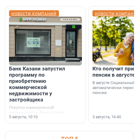
НОВОСТИ КОМПАНИЙ
НОВОСТИ КОМПАНИ
Банк Казани запустил
Кто получит приб
программу по
пенсии в августе
приобретению
В августе Социальный 
коммерческой
автоматически пересчи
недвижимости у
пенсии.
застройщика
Покупка коммерческой
недвижимости финансовый
5 августа, 10:10
3 августа, 16:40
инструмент, доступный для многих
предпринимателей. Будь то новый
офис, склад, торговое помещение
или готовый арендный бизнес —
успех сделки зависит от правильного
ТОП 5