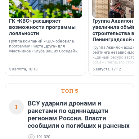
ГК «КВС» расширяет
Группа Аквилон н
возможности программы
увеличила объём 
лояльности
строительства в
Ленинградской о
Группа компаний «КВС» обновила
программу «Карта Друга» для
Группа Аквилон входит 
участников «Клуба Ваших Соседей».
рейтинга независимого
«Единый ресурс застро
объёму текущего строит
Ленинградской области
5 августа, 18:13
5 августа, 17:12
время компания реализу
185 429 кв. метров жиль
больше, чем в 1 квартал
ТОП 5
ВСУ ударили дронами и
1
ракетами по одиннадцати
регионам России. Власти
сообщили о погибших и раненых
101 320