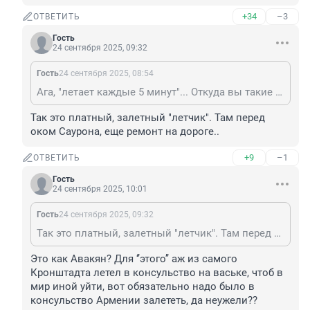
+34
–3
ОТВЕТИТЬ
Гость
24 сентября 2025, 09:32
Гость
24 сентября 2025, 08:54
Ага, "летает каждые 5 минут"... Откуда вы такие "умные" и "знающие" берётесь?! От Ольгино до башни пробка стоит, а интервал автобусов из Сестрорецка 15-20 минут. Штоб тебе так "летать"
Так это платный, залетный "летчик". Там перед 
оком Саурона, еще ремонт на дороге..
+9
–1
ОТВЕТИТЬ
Гость
24 сентября 2025, 10:01
Гость
24 сентября 2025, 09:32
Так это платный, залетный "летчик". Там перед оком Саурона, еще ремонт на дороге..
Это как Авакян? Для ‘’этого’’ аж из самого 
Кронштадта летел в консульство на ваське, чтоб в 
мир иной уйти, вот обязательно надо было в 
консульство Армении залететь, да неужели??
