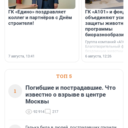
ГК «Едино» поздравляет
ГК «А101» и фонд
коллег и партнёров с Днём
объединяют усил
строителя!
защиты животных
программы
биоразнообразия
Группа компаний «А101»
Благотворительный фо
бездомным животным 
заключили соглашение
7 августа, 13:41
6 августа, 12:26
стратегическом сотрудн
ТОП 5
Погибшие и пострадавшие. Что
1
известно о взрыве в центре
Москвы
92 914
217
Галька била в людей, пострадавших грузили