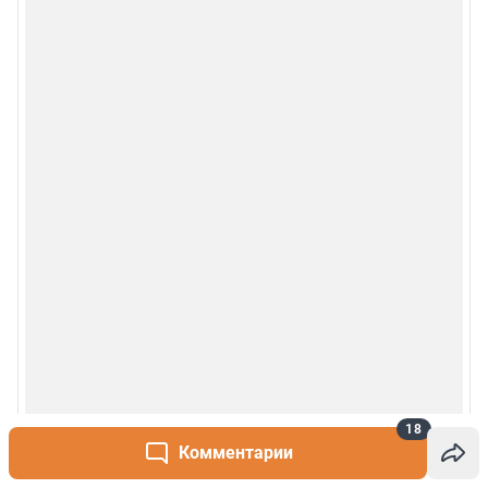
Деятельность в сфере ИТ
Руководство пользователя
Наши награды
© 2000-2026 Фонтанка.Ру
Свидетельство Роскомнадзора ЭЛ № ФС 77-66333 от 14.07.2016
© ООО «Интернет Технологии»
18
Комментарии