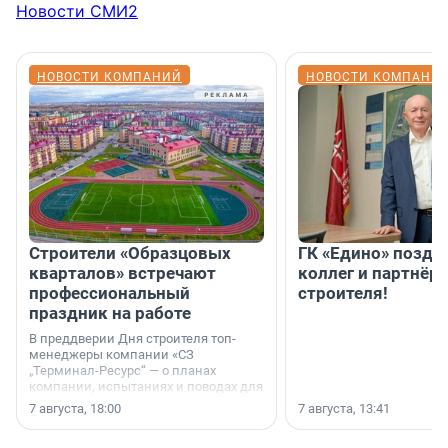
Новости СМИ2
НОВОСТИ КОМПАНИЙ
НОВОСТИ КОМПАНИ
Строители «Образцовых
ГК «Едино» поздр
кварталов» встречают
коллег и партнёр
профессиональный
строителя!
праздник на работе
В преддверии Дня строителя топ-
менеджеры компании «СЗ
„Терминал-Ресурс“ — о планах
компании, испытаниях и поводах для
осторожного оптимизма.
7 августа, 18:00
7 августа, 13:41