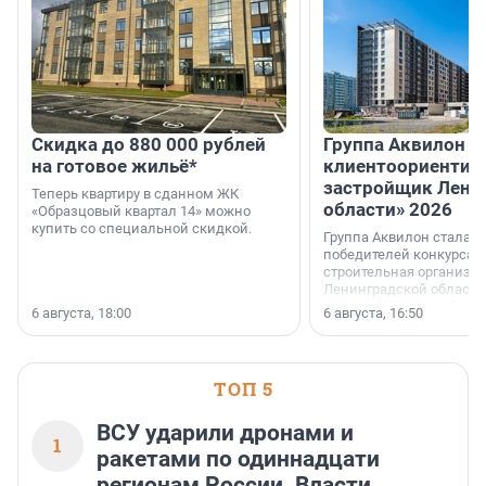
Скидка до 880 000 рублей
Группа Аквилон 
на готовое жильё*
клиентоориентир
застройщик Лени
Теперь квартиру в сданном ЖК
области» 2026
«Образцовый квартал 14» можно
купить со специальной скидкой.
Группа Аквилон стала 
победителей конкурса 
строительная организа
Ленинградской области 
номинации «Самый
6 августа, 18:00
6 августа, 16:50
клиентоориентированн
застройщик Ленинград
области».
ТОП 5
ВСУ ударили дронами и
1
ракетами по одиннадцати
регионам России. Власти