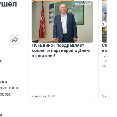
ушёл
ГК «Едино» поздравляет
Скидка
коллег и партнёров с Днём
на гот
строителя!
Теперь к
с
«Образцо
купить с
ытки
пришли в
тором
7 августа, 13:41
6 августа,
и