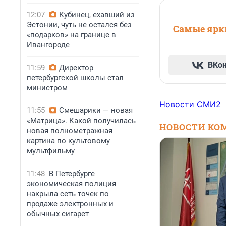
12:07
Кубинец, ехавший из
Эстонии, чуть не остался без
Самые ярки
«подарков» на границе в
Ивангороде
ВКо
11:59
Директор
петербургской школы стал
министром
Новости СМИ2
11:55
Смешарики — новая
«Матрица». Какой получилась
НОВОСТИ КО
новая полнометражная
картина по культовому
мультфильму
11:48
В Петербурге
экономическая полиция
накрыла сеть точек по
продаже электронных и
обычных сигарет