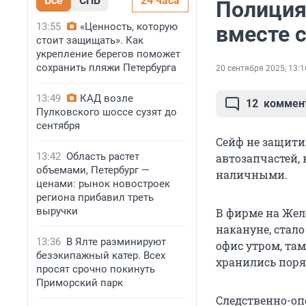
Все
СПБ
24 часа
Полиция
13:55
«Ценность, которую
вместе 
стоит защищать». Как
укрепление берегов поможет
сохранить пляжи Петербурга
20 сентября 2025, 13:1
13:49
КАД возле
12
коммен
Пулковского шоссе сузят до
сентября
Сейф не защити
13:42
Область растет
автозапчастей, 
объемами, Петербург —
наличными.
ценами: рынок новостроек
региона прибавил треть
выручки
В фирме на Жел
накануне, стало
13:36
В Ялте разминируют
офис утром, там
безэкипажный катер. Всех
хранились поря
просят срочно покинуть
Приморский парк
Следственно-оп