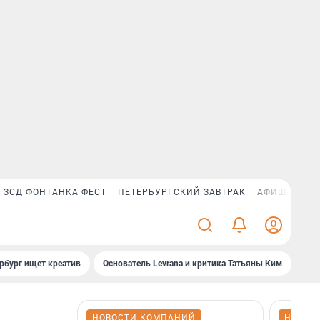
ЗСД ФОНТАНКА ФЕСТ
ПЕТЕРБУРГСКИЙ ЗАВТРАК
АФИША PLUS
рбург ищет креатив
Основатель Levrana и критика Татьяны Ким
Зач
НОВОСТИ КОМПАНИЙ
НОВОС