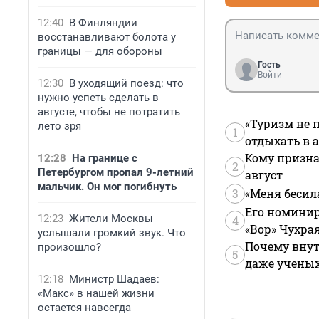
12:40
В Финляндии
восстанавливают болота у
границы — для обороны
Гость
Войти
12:30
В уходящий поезд: что
нужно успеть сделать в
августе, чтобы не потратить
«Туризм не 
лето зря
1
отдыхать в а
Кому призна
12:28
На границе с
2
Петербургом пропал 9-летний
август
мальчик. Он мог погибнуть
3
«Меня бесил
Его номинир
12:23
Жители Москвы
4
«Вор» Чухра
услышали громкий звук. Что
Почему внут
произошло?
5
даже учены
12:18
Министр Шадаев:
«Макс» в нашей жизни
остается навсегда