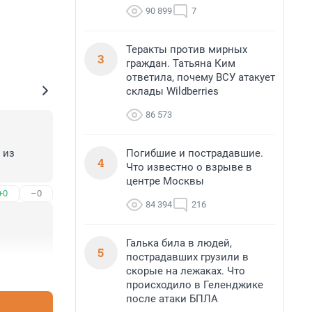
90 899
7
Теракты против мирных
3
граждан. Татьяна Ким
ответила, почему ВСУ атакует
склады Wildberries
86 573
Погибшие и пострадавшие.
из 
4
Что известно о взрыве в
центре Москвы
+0
–0
84 394
216
Галька била в людей,
5
пострадавших грузили в
скорые на лежаках. Что
+0
–0
происходило в Геленджике
после атаки БПЛА