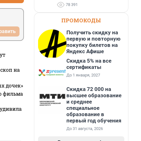
78 391
ПРОМОКОДЫ
равить
Получить скидку на
первую и повторную
покупку билетов на
Яндекс Афише
ут
Скидка 5% на все
сертификаты
оскоп на
До 1 января, 2027
ых дочек»
Скидка 72 000 на
го фильма
высшее образование
и среднее
специальное
 удивила
образование в
первый год обучения
До 31 августа, 2026