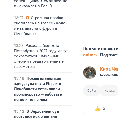
болельщика». Семак жестко
высказался о Fan ID
13:27
Огромная пробка
скопилась на трассе «Кола»
из-за аварии с фурой в
Ленобласти
13:23
Расходы бюджета
Больше новост
Петербурга в 2027 году могут
online»
. Подпис
сократиться. Смольный
очертил предварительные
параметры
Кира Ч
корреспонд
13:18
Новые владельцы
завода упаковки Elopak в
Ленобласти остановили
Сейф
Кража
производство — работать
негде и не на чем
3
13:12
В Верховный суд
поступил иск о снятии