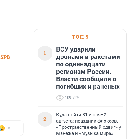
ТОП 5
ВСУ ударили
1
дронами и ракетами
 SPB
по одиннадцати
регионам России.
Власти сообщили о
погибших и раненых
109 729
Куда пойти 31 июля–2
2
августа: праздник флоксов,
«Пространственный сдвиг» у
3
Манежа и «Музыка мира»