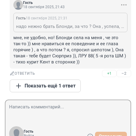
Гость
18 сентября 2025, 21:43
Гость
18 сентября 2025, 21:31
надо нежно брать Блонди, за что ? Она , успела, тебе ножку положить на твой боди нежный ?? Как все было, потом, ты усталь ? )
мне, не удобно, но! Блонди села на меня , че это 
так-то )) мне нравиться ее поведение и ее глаза 
горячие ) , а что потом ? я, спросил шепотом ), Она 
такая - тебе будет Сюрприз )), ЛРУ 88( 5 -я рота ШМ ) 
- тихо курит Кент в сторонке ))
+1
–2
ОТВЕТИТЬ
Показать ещё 1 ответ
Гость
Войти