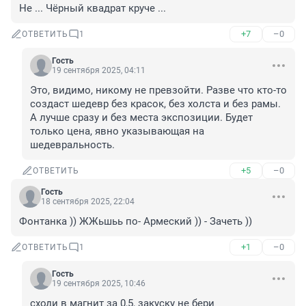
Не ... Чёрный квадрат круче ...
+7
–0
ОТВЕТИТЬ
1
Гость
19 сентября 2025, 04:11
Это, видимо, никому не превзойти. Разве что кто-то 
создаст шедевр без красок, без холста и без рамы. 
А лучше сразу и без места экспозиции. Будет 
только цена, явно указывающая на 
шедевральность.
+5
–0
ОТВЕТИТЬ
Гость
18 сентября 2025, 22:04
Фонтанка )) ЖЖьшьь по- Армеский )) - Зачеть ))
+1
–0
ОТВЕТИТЬ
1
Гость
19 сентября 2025, 10:46
сходи в магнит за 0,5, закуску не бери