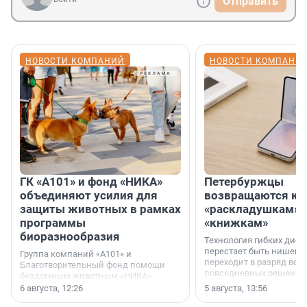
Отправить
НОВОСТИ КОМПАНИЙ
НОВОСТИ КОМПАНИ
ГК «А101» и фонд «НИКА»
Петербуржцы
объединяют усилия для
возвращаются к
защиты животных в рамках
«раскладушкам» 
программы
«книжкам»
биоразнообразия
Технология гибких дисп
перестает быть нишевы
Группа компаний «А101» и
переходит в разряд вос
Благотворительный фонд помощи
повседневных решений
бездомным животным «НИКА»
заключили соглашение о
6 августа, 12:26
5 августа, 13:56
стратегическом сотрудничестве.