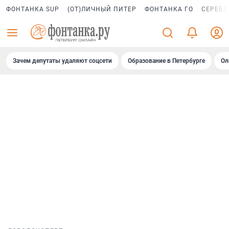
ФОНТАНКА SUP
(ОТ)ЛИЧНЫЙ ПИТЕР
ФОНТАНКА ГО
СЕРЕБР
Зачем депутаты удаляют соцсети
Образование в Петербурге
Ол