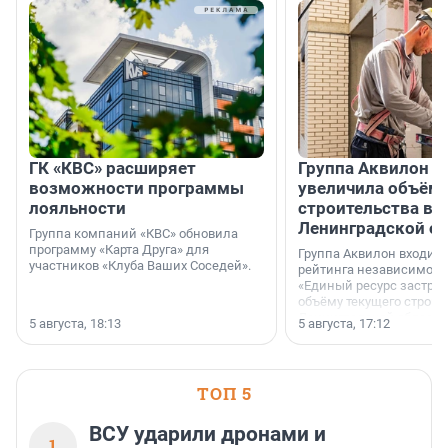
ГК «КВС» расширяет
Группа Аквилон н
возможности программы
увеличила объём 
лояльности
строительства в
Ленинградской о
Группа компаний «КВС» обновила
программу «Карта Друга» для
Группа Аквилон входит 
участников «Клуба Ваших Соседей».
рейтинга независимого
«Единый ресурс застро
объёму текущего строит
Ленинградской области
5 августа, 18:13
5 августа, 17:12
время компания реализу
185 429 кв. метров жиль
больше, чем в 1 квартал
ТОП 5
ВСУ ударили дронами и
1