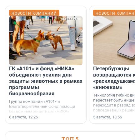
НОВОСТИ КОМПАНИЙ
НОВОСТИ КОМПАНИ
ГК «А101» и фонд «НИКА»
Петербуржцы
объединяют усилия для
возвращаются к
защиты животных в рамках
«раскладушкам» 
программы
«книжкам»
биоразнообразия
Технология гибких дисп
перестает быть нишевы
Группа компаний «А101» и
переходит в разряд вос
Благотворительный фонд помощи
повседневных решений
бездомным животным «НИКА»
заключили соглашение о
6 августа, 12:26
5 августа, 13:56
стратегическом сотрудничестве.
ТОП 5