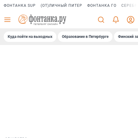
ФОНТАНКА SUP
(ОТ)ЛИЧНЫЙ ПИТЕР
ФОНТАНКА ГО
СЕРЕБР
Куда пойти на выходных
Образование в Петербурге
Финский за