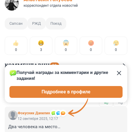
корреспондент отдела новостей
Сапсан
РЖД
Поезд
0
3
0
0
0
КОММЕНТАРИИ
22
Получай награды за комментарии и другие 
задания!
Гость
12 сентября 2025, 12:52
Подробнее в профиле
то то нет мест на сапсаны
+0
–0
Фокусник Данилин
12 сентября 2025, 12:17
Два человека на место…