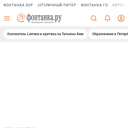
ФОНТАНКА SUP
(ОТ)ЛИЧНЫЙ ПИТЕР
ФОНТАНКА ГО
СЕРЕБР
Основатель Levrana и критика на Татьяны Ким
Образование в Петер