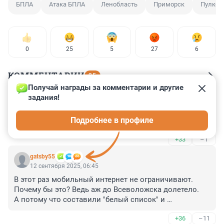
БПЛА
Атака БПЛА
Ленобласть
Приморск
Пулков
0
25
5
27
6
КОММЕНТАРИИ
25
Получай награды за комментарии и другие 
задания!
Гость
12 сентября 2025, 07:17
Подробнее в профиле
А когда конец спецоперации?
+33
–1
gatsby55
12 сентября 2025, 06:45
В этот раз мобильный интернет не ограничивают. 
Почему бы это? Ведь аж до Всеволожска долетело.

А потому что составили "белый список" и 
успокоились. Ради этого всё было, бпла ни при чём. И 
+36
–11
все это поняли.