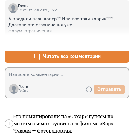
Гость
12 сентября 2025, 06:21
А вводили план ковер?? Или все таки коврик???

Достали эти ограничения уже.. 

форум- ограничения 

Забег- ограничения 

+85
–24
Ремонт- ограничения 

Праздники - ограничения

Футбол-ограничения…

Читать все комментарии
«Простим отнестись с пониманием»

Нет, с какой стати я должен относится с пониманием, 
когда каждый день что то ограничивают, на каком 
основании???

Дайте пожить нормально
Гость
Отправить
Войти
Его номинировали на «Оскар»: гуляем по
1
местам съемок культового фильма «Вор»
Чухрая — фоторепортаж