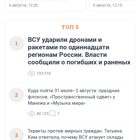
заключили соглашение о
Уютный квартал», расп
6 августа, 12:26
6 августа, 12:15
стратегическом сотрудничестве.
Всеволожском районе
Ленинградской области
ТОП 5
ВСУ ударили дронами и
1
ракетами по одиннадцати
регионам России. Власти
сообщили о погибших и раненых
103 518
Куда пойти 31 июля–2 августа: праздник
2
флоксов, «Пространственный сдвиг» у
Манежа и «Музыка мира»
80 123
7
Теракты против мирных граждан. Татьяна
3
Ким ответила, почему ВСУ атакует склады