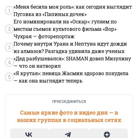
«Меня бесила моя роль»: как сегодня выглядит
1
Пуговка из «Папиных дочек»
Его номинировали на «Оскар»: гуляем по
2
местам съемок культового фильма «Вор»
Чухрая — фоторепортаж
Почему внутри Урана и Нептуна идут дожди
3
из алмазов? Разгадка удивила даже ученых
«Дед разбушевался»: SHAMAN довел Мизулину
4
— что он натворил
«Я крутая»: певица Жасмин здорово похудела
5
— как она выглядит теперь
ПРИСОЕДИНИТЬСЯ
Самые яркие фото и видео дня — в
наших группах в социальных сетях