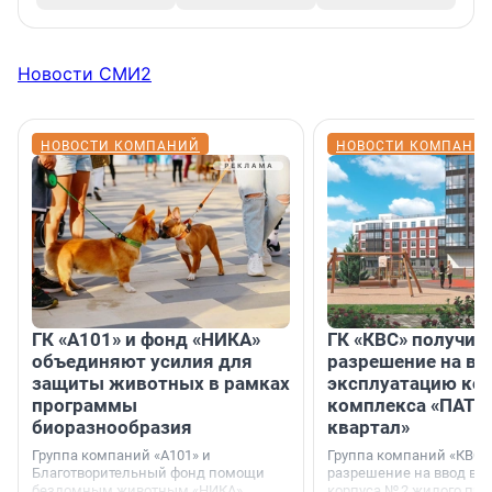
Новости СМИ2
НОВОСТИ КОМПАНИЙ
НОВОСТИ КОМПАНИ
ГК «А101» и фонд «НИКА»
ГК «КВС» получил
объединяют усилия для
разрешение на вв
защиты животных в рамках
эксплуатацию кор
программы
комплекса «ПАТИ
биоразнообразия
квартал»
Группа компаний «А101» и
Группа компаний «КВС»
Благотворительный фонд помощи
разрешение на ввод в 
бездомным животным «НИКА»
корпуса № 2 жилого про