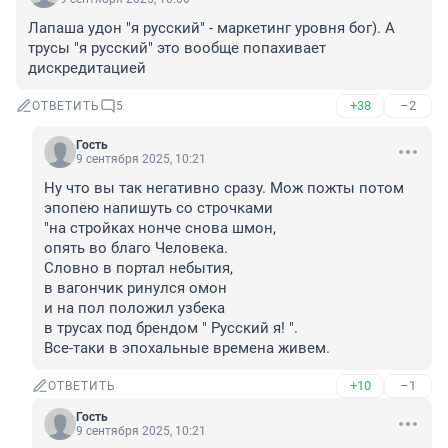
Лапаша удон "я русский" - маркетинг уровня бог). А 
трусы "я русский" это вообще попахивает 
дискредитацией
+38
–2
ОТВЕТИТЬ
5
Гость
9 сентября 2025, 10:21
Ну что вы так негативно сразу. Мож пожты потом 
эпопею напишуть со строчками 

"на стройках нонче снова шмон, 

опять во благо Человека. 

Словно в портал небытия, 

в вагончик ринулся омон 

и на пол положил узбека 

в трусах под брендом " Русский я! ". 

Все-таки в эпохальные времена живем.
+10
–1
ОТВЕТИТЬ
Гость
9 сентября 2025, 10:21