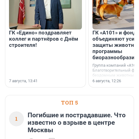
ГК «Едино» поздравляет
ГК «А101» и фонд
коллег и партнёров с Днём
объединяют усил
строителя!
защиты животных
программы
биоразнообразия
Группа компаний «А101»
Благотворительный фо
бездомным животным 
заключили соглашение
7 августа, 13:41
6 августа, 12:26
стратегическом сотрудн
ТОП 5
Погибшие и пострадавшие. Что
1
известно о взрыве в центре
Москвы