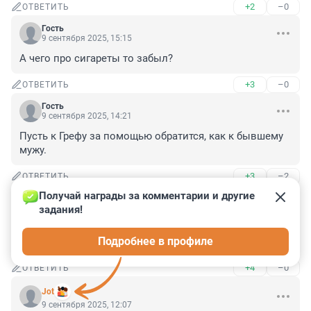
+2
–0
ОТВЕТИТЬ
Гость
9 сентября 2025, 15:15
А чего про сигареты то забыл?
+3
–0
ОТВЕТИТЬ
Гость
9 сентября 2025, 14:21
Пусть к Грефу за помощью обратится, как к бывшему 
мужу.
+3
–2
ОТВЕТИТЬ
Получай награды за комментарии и другие 
Гость
9 сентября 2025, 13:46
задания!
А вот "я немецкий", как в том анекдоте про Штирлица 
Подробнее в профиле
они бы с радостью зарегистрировали.
+4
–0
ОТВЕТИТЬ
Jot
9 сентября 2025, 12:07