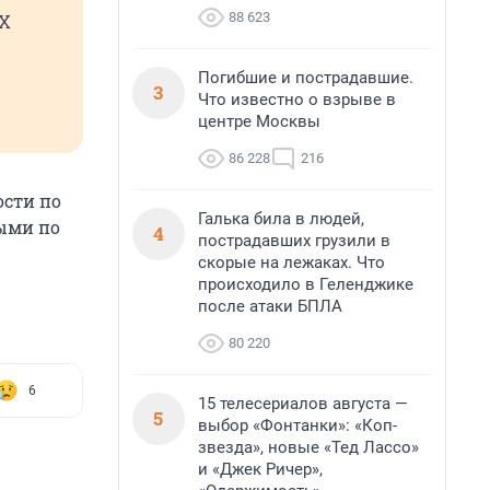
88 623
AX
Погибшие и пострадавшие.
3
Что известно о взрыве в
центре Москвы
86 228
216
ости по
Галька била в людей,
ными по
4
пострадавших грузили в
скорые на лежаках. Что
происходило в Геленджике
после атаки БПЛА
80 220
6
15 телесериалов августа —
5
выбор «Фонтанки»: «Коп-
звезда», новые «Тед Лассо»
и «Джек Ричер»,