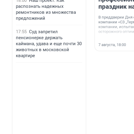
18:00
Наш проект: Как
праздник н
распознать надежных
ремонтников из множества
В преддверии Дня
предложений
компании «СЗ „Тер
компании, испытан
17:55
Суд запретил
осторожного опти
пенсионерке держать
каймана, удава и еще почти 30
7 августа, 18:00
животных в московской
квартире