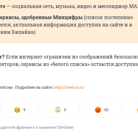
те
— социальная сеть, музыка, видео и мессенджер M
сервисы, одобренные Минцифры
(список постепенно
тся, актуальная информация доступна на сайте и в
нии Билайна)
т?
Если интернет ограничен из соображений безопасн
яторов, сервисы из «белого списка» остаются доступ
лКом». Подробнее на сайте:
https://beeline.ru/
9
0
50
ыделите фрагмент и нажмите Ctrl+Enter