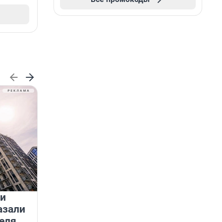
 и
На водоёмах Ленобласти
азали
заработали новые базовые
еля
станции МегаФона