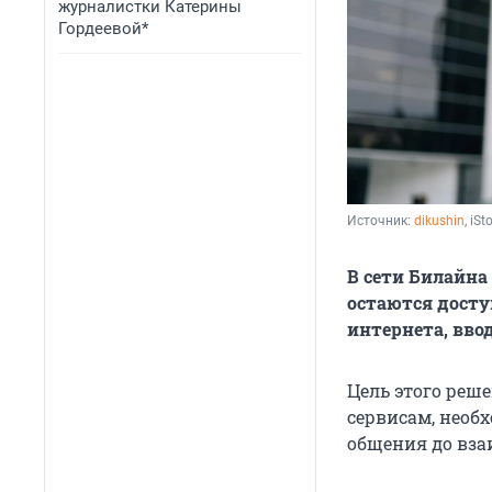
журналистки Катерины
Гордеевой*
Источник: 
dikushin
, iSt
В сети Билайна
остаются дост
интернета, вво
Цель этого реш
сервисам, необх
общения до вза