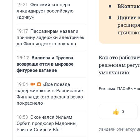
19:21
Финский концерн
ВКонтак
ликвидирует российскую
Другие 
«дочку»
расширяе
19:17
Пассажирам назвали
приложе
причину задержки электричек
до Финляндского вокзала
Как это работае
19:12
Валиева и Трусова
возвращаются в мировое
решениям регул
фигурное катание
умолчанию.
19:04
«Все поезда
Реклама. ПАО «Вымпе
задерживаются». Расписание
Финляндского вокзала резко
покраснело
3
18:53
Скончался Уильям
Орбит, продюсер Мадонны,
Бритни Спирс и Blur
Увидели опечатку? В