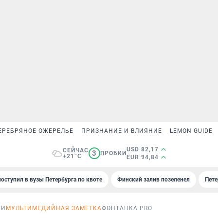
ЕРЕБРЯНОЕ ОЖЕРЕЛЬЕ
ПРИЗНАНИЕ И ВЛИЯНИЕ
LEMON GUIDE
USD 82,17
СЕЙЧАС
3
ПРОБКИ
+21°C
EUR 94,84
поступил в вузы Петербурга по квоте
Финский залив позеленел
Пете
ИИ
МУЛЬТИМЕДИЙНАЯ ЗАМЕТКА
ФОНТАНКА PRO