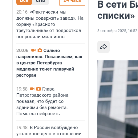
Все
СПБ
24 часа
В сети 
20:16
«Фактически мы
списки»
должны содержать завод». На
охрану «Красного
треугольника» от подростков
8 сентября 2025, 16:52
попросили миллионы
20:06
Сильно
накренился. Показываем, как
в центре Петербурга
медленно тонет плавучий
ресторан
19:58
Глава
Петроградского района
показал, что будет со
зданиями без ремонта.
Помогла нейросеть
19:48
В России возбуждено
уголовное дело в отношении