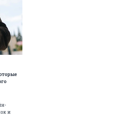
которые
ого
йн-
пок и