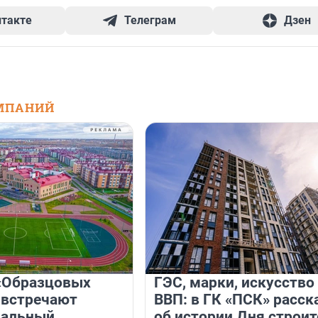
нтакте
Телеграм
Дзен
МПАНИЙ
«Образцовых
ГЭС, марки, искусство
 встречают
ВВП: в ГК «ПСК» расск
нальный
об истории Дня строит