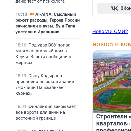
даче: тест от психолога
ВКо
18:18
AI-AINA: Смольный
режет расходы, Героев России
зачислили в вузы, Бу и Тяпа
Новости СМИ2
улетели в Ирландию
НОВОСТИ КО
18:16
Под удар ВСУ попал
многоквартирный дом в
Керчи. Власти сообщили о
жертвах
18:13
Сыну Кадырова
присвоено высокое звание
«Нохчийн Пачхьалкхан
къонах»
18:04
Финляндия закрывает
все ворота для дичи на
Строители 
восточной границе
кварталов»
профессио