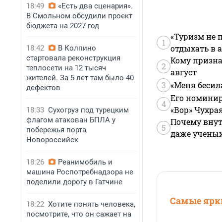
18:49
«Есть два сценария».
В Смольном обсудили проект
бюджета на 2027 год
«Туризм не 
1
отдыхать в а
18:42
В Колпино
стартовала реконструкция
Кому призна
2
теплосети на 12 тысяч
август
жителей. За 5 лет там было 40
3
«Меня бесил
дефектов
Его номинир
4
«Вор» Чухра
18:33
Сухогруз под турецким
флагом атакован БПЛА у
Почему внут
5
побережья порта
даже учены
Новороссийск
18:26
Реанимобиль и
машина Роспотребнадзора не
поделили дорогу в Гатчине
Самые ярки
18:22
Хотите понять человека,
посмотрите, что он сажает на