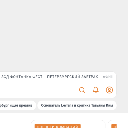
ЗСД ФОНТАНКА ФЕСТ
ПЕТЕРБУРГСКИЙ ЗАВТРАК
АФИША PLUS
рбург ищет креатив
Основатель Levrana и критика Татьяны Ким
Зач
НОВОСТИ КОМПАНИЙ
НОВОС