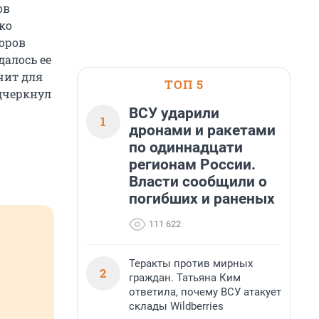
ов
ко
торов
далось ее
чит для
ТОП 5
дчеркнул
ВСУ ударили
1
дронами и ракетами
по одиннадцати
регионам России.
Власти сообщили о
погибших и раненых
111 622
Теракты против мирных
2
граждан. Татьяна Ким
ответила, почему ВСУ атакует
склады Wildberries