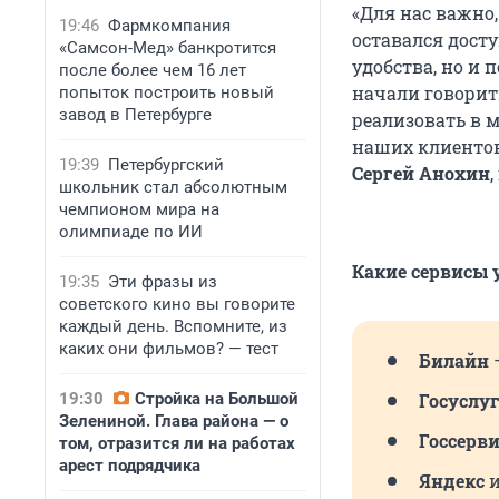
«Для нас важно
19:46
Фармкомпания
оставался дост
«Самсон-Мед» банкротится
удобства, но и
после более чем 16 лет
начали говорить
попыток построить новый
завод в Петербурге
реализовать в м
наших клиентов
19:39
Петербургский
Сергей Анохин
школьник стал абсолютным
чемпионом мира на
олимпиаде по ИИ
Какие сервисы 
19:35
Эти фразы из
советского кино вы говорите
каждый день. Вспомните, из
каких они фильмов? — тест
Билайн
19:30
Стройка на Большой
Госуслу
Зелениной. Глава района — о
Госсерв
том, отразится ли на работах
арест подрядчика
Яндекс