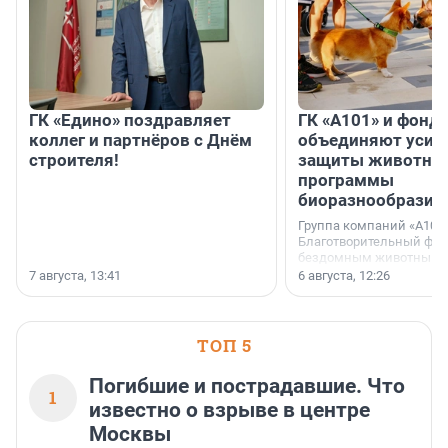
ГК «Едино» поздравляет
ГК «А101» и фонд
коллег и партнёров с Днём
объединяют усил
строителя!
защиты животных
программы
биоразнообразия
Группа компаний «А101»
Благотворительный фо
бездомным животным 
заключили соглашение
7 августа, 13:41
6 августа, 12:26
стратегическом сотрудн
ТОП 5
Погибшие и пострадавшие. Что
1
известно о взрыве в центре
Москвы