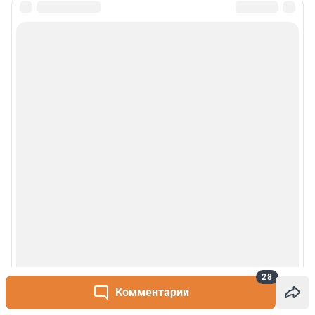
Политика использования cookies
Рекомендательные системы
Деятельность в сфере ИТ
Руководство пользователя
Наши награды
© 2000-2026 Фонтанка.Ру
Свидетельство Роскомнадзора ЭЛ № ФС 77-66333 от 14.07.2016
© ООО «Интернет Технологии»
28
Комментарии