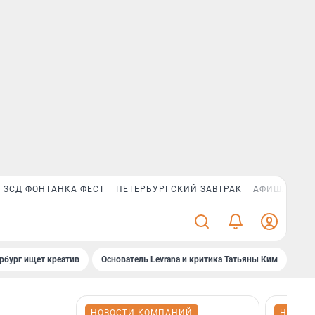
ЗСД ФОНТАНКА ФЕСТ
ПЕТЕРБУРГСКИЙ ЗАВТРАК
АФИША PLUS
рбург ищет креатив
Основатель Levrana и критика Татьяны Ким
Зач
НОВОСТИ КОМПАНИЙ
НОВОС