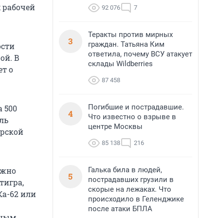
 рабочей
92 076
7
Теракты против мирных
3
граждан. Татьяна Ким
ости
ответила, почему ВСУ атакует
ой. В
склады Wildberries
т о
87 458
Погибшие и пострадавшие.
 500
4
Что известно о взрыве в
ль
центре Москвы
орской
85 138
216
Галька била в людей,
ожно
5
пострадавших грузили в
тигра,
скорые на лежаках. Что
Ка-62 или
происходило в Геленджике
после атаки БПЛА
нным