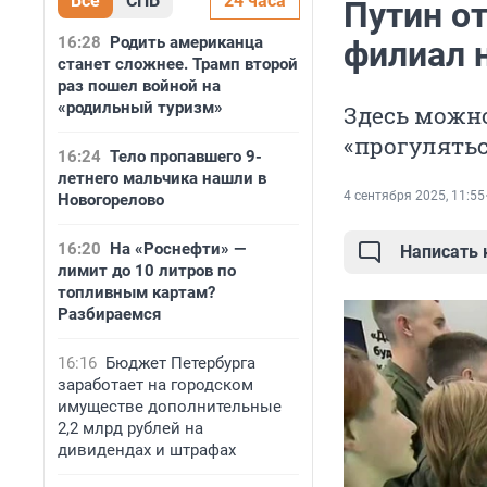
Все
СПБ
24 часа
Путин о
16:28
Родить американца
филиал 
станет сложнее. Трамп второй
раз пошел войной на
«родильный туризм»
Здесь можно
«прогулятьс
16:24
Тело пропавшего 9-
летнего мальчика нашли в
4 сентября 2025, 11:55
Новогорелово
16:20
На «Роснефти» —
Написать
лимит до 10 литров по
топливным картам?
Разбираемся
16:16
Бюджет Петербурга
заработает на городском
имуществе дополнительные
2,2 млрд рублей на
дивидендах и штрафах