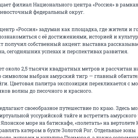
щает филиал Национального центра «Россия» в рамках
невосточный федеральный округ.
ентр «Россия» задуман как площадка, где жители и г
познакомиться с её достижениями, историей и культур
т получил собственный акцент: выставка рассказывае
а, сегодняшних успехах и перспективах развития.
т около 2,5 тысячи квадратных метров и рассчитан на
го символом выбран амурский тигр — главный обитате
йги. Цветовая палитра экспозиции перекликается с м
нков волны до песочного и красного.
едлагают своеобразное путешествие по краю. Здесь м
иртуальной уссурийской тайге и встретить амурского 
 Японское море на батискафе, «полетать» на вертолете 
равлять катером в бухте Золотой Рог. Отдельные зоны
оде, истории и культуре Приморья, а также совреме