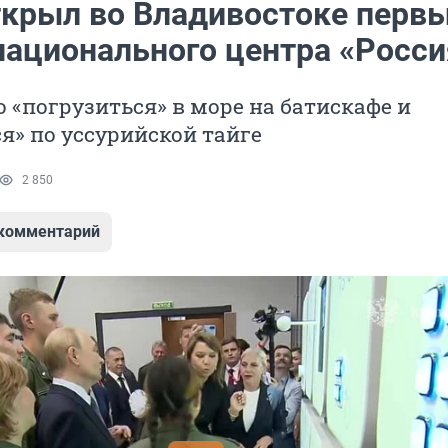
ткрыл во Владивостоке перв
национального центра «Росси
 «погрузиться» в море на батискафе и
я» по уссурийской тайге
2 850
 комментарий