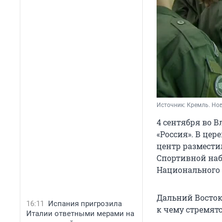
Источник: 
Кремль. Нов
4 сентября во 
«Россия». В це
центр размести
Спортивной наб
Национального 
Дальний Восток
16:11
Испания пригрозила
к чему стремят
Италии ответными мерами на