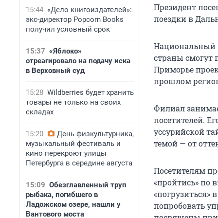
Президент посе
15:44
«Дело книгоиздателей»:
поездки в Даль
экс-директор Popcorn Books
получил условный срок
Национальный ц
15:37
«Яблоко»
страны смогут 
отреагировало на подачу иска
Приморье проек
в Верховный суд
прошлом регион
15:28
Wildberries будет хранить
товары не только на своих
Филиал занимае
складах
посетителей. Е
уссурийской та
15:20
День физкультурника,
темой — от отте
музыкальный фестиваль и
кино перекроют улицы
Петербурга в середине августа
Посетителям пр
«пройтись» по в
15:09
Обезглавленный труп
«погрузиться» в
рыбака, погибшего в
Ладожском озере, нашли у
попробовать уп
Вантового моста
посвящены прир