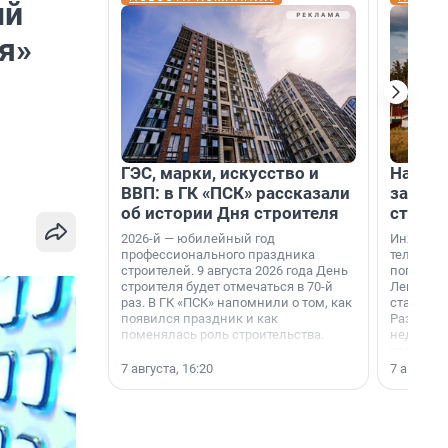
ый
я»
ГЭС, марки, искусство и
На вод
ВВП: в ГК «ПСК» рассказали
зарабо
об истории Дня строителя
станци
2026-й — юбилейный год
Инженер
профессионального праздника
телеком-
строителей. 9 августа 2026 года День
популярн
строителя будет отмечаться в 70-й
Ленингра
раз. В ГК «ПСК» напомнили о том, как
станции 
появился праздник и как
Раздолин
поменялась роль строительства.
недалеко
водопада
7 августа, 16:20
7 августа,