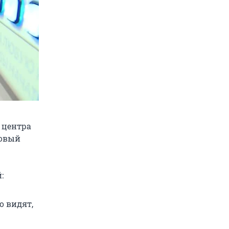
 центра
Новый
:
о видят,