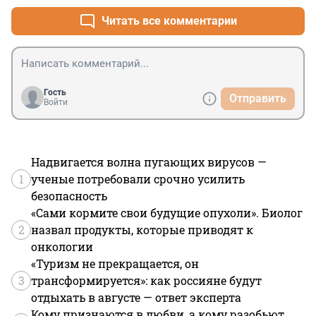
выглядит значительным, но в абсолютных цифрах он 
вполне себе внушает 

Читать все комментарии
Еще для справки - емкость хранилищ определяется 
как "минимум трехмесячное потребление всех стран 
ЕС" - буквально - конда нет иных источников газа, 
хранилища должны заместить его потребление на 
протяжении трех месяцов. На практике нормальный 
Гость
Отправить
уровень потребления газа из хранилищ составляет 
Войти
около 30% всего потребления - бывает выше, бывает 
ниже но в среднем примерно так. И нет причин 
полагать, что нынешний период будет чем-то 
радикально отличаться
Надвигается волна пугающих вирусов —
1
ученые потребовали срочно усилить
безопасность
«Сами кормите свои будущие опухоли». Биолог
2
назвал продукты, которые приводят к
онкологии
«Туризм не прекращается, он
3
трансформируется»: как россияне будут
отдыхать в августе — ответ эксперта
Кому признаются в любви, а кому разобьют