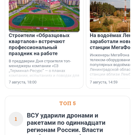
Строители «Образцовых
На водоёмах Лен
кварталов» встречают
заработали новы
профессиональный
станции МегаФон
праздник на работе
Инженеры МегаФона ус
телеком-оборудование 
В преддверии Дня строителя топ-
популярных водоёмах
менеджеры компании «СЗ
Ленинградской области
„Терминал-Ресурс“ — о планах
станции вблизи Лембол
компании, испытаниях и поводах для
Раздолинского озёр, а 
осторожного оптимизма.
7 августа, 18:00
7 августа, 14:59
недалеко от Большого Т
водопада.
ТОП 5
ВСУ ударили дронами и
1
ракетами по одиннадцати
регионам России. Власти