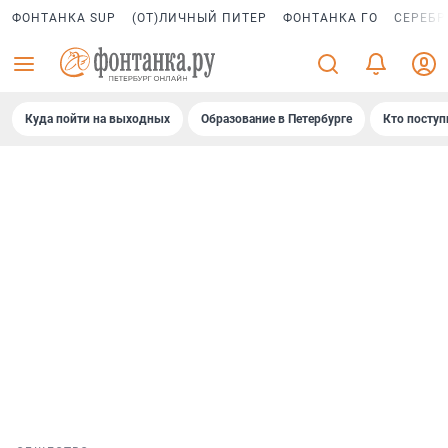
ФОНТАНКА SUP
(ОТ)ЛИЧНЫЙ ПИТЕР
ФОНТАНКА ГО
СЕРЕБР
Куда пойти на выходных
Образование в Петербурге
Кто поступ