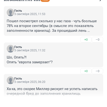
Гость
3 сентября 2025, 11:53
Пошел посмотрел сколько у нас газа - чуть боольше 
78% на второе сентябры (в смысле это показатель 
заполненности хранилщ). За прошедший лень 
заполненность увеличилась на 0.46% (в Германии 
+0
–0
почти на 1.5% - не знаю почему, но руководитель 
Газпрома беспокоится преждевсего за Германию, хотя 
Гость
было бы логичнее, если бы его беспокойство 
3 сентября 2025, 11:32
вызывала Россия)

Шо, Опять?!

Целевой показатель 90% к 1 ноября - как думаете, 
Опять "европа замерзает"?
двух месяцев будет мало при таких темпах 
пополнения? Да в прошлом году темпы пополнения 
+0
–0
были выше, но это было обусловлено двумя 
факторами - низким уровнем потребления (главным 
Гость
3 сентября 2025, 06:20
образом из-за промышленного спада, А вот 
температурные рекорды сыграли не слишком 
Ха-ха, это скорее Миллер рискует не успеть написать 
значительную роль вопреки некоторым верованиям). 

очередной бред до заполнения хранилищь
Кроме того, емкость хранилищ выросла - она 
постоянно растет - в процентном отношении рост не 
+0
–0