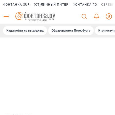
ФОНТАНКА SUP
(ОТ)ЛИЧНЫЙ ПИТЕР
ФОНТАНКА ГО
СЕРЕБР
Куда пойти на выходных
Образование в Петербурге
Кто поступ