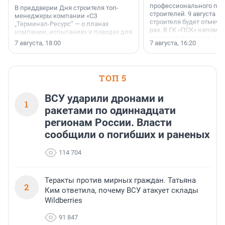
профессионального пр
В преддверии Дня строителя топ-
строителей. 9 августа 2
менеджеры компании «СЗ
строителя будет отмечат
„Терминал-Ресурс“ — о планах
раз. В ГК «ПСК» напомни
компании, испытаниях и поводах для
появился праздник и к
осторожного оптимизма.
7 августа, 18:00
7 августа, 16:20
поменялась роль строит
ТОП 5
ВСУ ударили дронами и
1
ракетами по одиннадцати
регионам России. Власти
сообщили о погибших и раненых
114 704
Теракты против мирных граждан. Татьяна
2
Ким ответила, почему ВСУ атакует склады
Wildberries
91 847