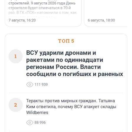
строителей. 9 августа 2026 года День
строителя будет отмечаться в 70-й
раз. В ГК «ПСК» напомнили о том, как
появился праздник и как
7 августа, 16:20
6 августа, 18:00
поменялась роль строительства.
ТОП 5
ВСУ ударили дронами и
1
ракетами по одиннадцати
регионам России. Власти
сообщили о погибших и раненых
111 939
Теракты против мирных граждан. Татьяна
2
Ким ответила, почему ВСУ атакует склады
Wildberries
88 996