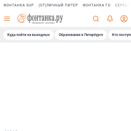
ФОНТАНКА SUP
(ОТ)ЛИЧНЫЙ ПИТЕР
ФОНТАНКА ГО
СЕРЕБР
Куда пойти на выходных
Образование в Петербурге
Кто поступ