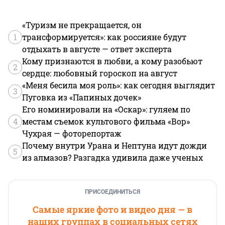
«Туризм не прекращается, он
1
трансформируется»: как россияне будут
отдыхать в августе — ответ эксперта
Кому признаются в любви, а кому разобьют
2
сердце: любовный гороскоп на август
«Меня бесила моя роль»: как сегодня выглядит
3
Пуговка из «Папиных дочек»
Его номинировали на «Оскар»: гуляем по
4
местам съемок культового фильма «Вор»
Чухрая — фоторепортаж
Почему внутри Урана и Нептуна идут дожди
5
из алмазов? Разгадка удивила даже ученых
ПРИСОЕДИНИТЬСЯ
Самые яркие фото и видео дня — в
наших группах в социальных сетях