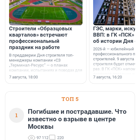
Строители «Образцовых
ГЭС, марки, искус
кварталов» встречают
ВВП: в ГК «ПСК» р
профессиональный
об истории Дня с
праздник на работе
2026-й — юбилейный го
профессионального пр
В преддверии Дня строителя топ-
строителей. 9 августа 2
менеджеры компании «СЗ
строителя будет отмечат
„Терминал-Ресурс“ — о планах
раз. В ГК «ПСК» напомни
компании, испытаниях и поводах для
появился праздник и к
осторожного оптимизма.
7 августа, 18:00
7 августа, 16:20
поменялась роль строит
ТОП 5
Погибшие и пострадавшие. Что
1
известно о взрыве в центре
Москвы
97 112
220