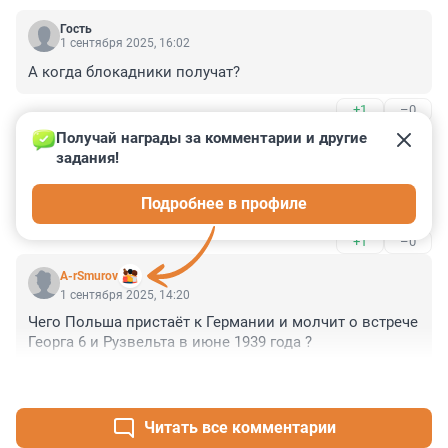
Гость
1 сентября 2025, 16:02
А когда блокадники получат?
+1
–0
Получай награды за комментарии и другие 
Гость
1 сентября 2025, 15:04
задания!
А что только за вторую? Надо за первую требовать. И 
Подробнее в профиле
с Наполеона тоже, пардон, с Франции.
+1
–0
A-rSmurov
1 сентября 2025, 14:20
Чего Польша пристаёт к Германии и молчит о встрече 
Георга 6 и Рузвельта в июне 1939 года ?
+1
–0
Читать все комментарии