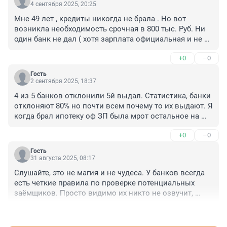
4 сентября 2025, 20:25
Мне 49 лет , кредиты никогда не брала . Но вот 
возникла необходимость срочная в 800 тыс. Руб. Ни 
один банк не дал ( хотя зарплата официальная и не 
совсем маленькая). Хотя предварительно одобряют , 
+0
–0
приглашают в офис и начинают втюхивать карты 
свои , а в кредите отказ. Нормальные люди их 
Гость
наверное не интересуют им нужны те которых можно 
2 сентября 2025, 18:37
загнать в процентную могилу
4 из 5 банков отклонили 5й выдал. Статистика, банки 
отклоняют 80% но почти всем почему то их выдают. Я 
когда брал ипотеку оф ЗП была мрот остальное на 
руки. Только 7й банк выдал, главное терпение и 
+0
–0
вероятность получить деньги 99%
Гость
31 августа 2025, 08:17
Слушайте, это не магия и не чудеса. У банков всегда 
есть четкие правила по проверке потенциальных 
заёмщиков. Просто видимо их никто не озвучит, 
чтобы не получить десяток лет по статье за 
+1
–0
дискриминацию и дискредитацию. Мужчинам не 
дают, очевидно, по причине высокой смертности по 