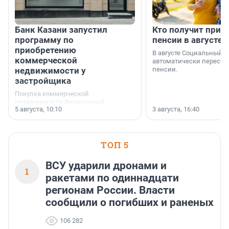
Банк Казани запустил
Кто получит приб
программу по
пенсии в августе
приобретению
В августе Социальный 
коммерческой
автоматически пересчи
недвижимости у
пенсии.
застройщика
Покупка коммерческой
недвижимости финансовый
5 августа, 10:10
3 августа, 16:40
инструмент, доступный для многих
предпринимателей. Будь то новый
офис, склад, торговое помещение
или готовый арендный бизнес —
успех сделки зависит от правильного
ТОП 5
выбора объекта и грамотного
финансирования.
ВСУ ударили дронами и
1
ракетами по одиннадцати
регионам России. Власти
сообщили о погибших и раненых
106 282