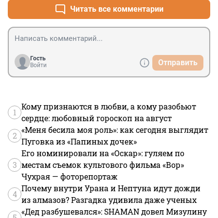
понятным причинам, вот и всё.
Читать все комментарии
Гость
Отправить
Войти
Кому признаются в любви, а кому разобьют
1
сердце: любовный гороскоп на август
«Меня бесила моя роль»: как сегодня выглядит
2
Пуговка из «Папиных дочек»
Его номинировали на «Оскар»: гуляем по
3
местам съемок культового фильма «Вор»
Чухрая — фоторепортаж
Почему внутри Урана и Нептуна идут дожди
4
из алмазов? Разгадка удивила даже ученых
«Дед разбушевался»: SHAMAN довел Мизулину
5