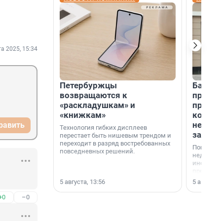
та 2025, 15:34
Петербуржцы
Банк К
возвращаются к
програ
«раскладушкам» и
приоб
«книжкам»
комме
недви
равить
Технология гибких дисплеев
застр
перестает быть нишевым трендом и
переходит в разряд востребованных
Покупка 
повседневных решений.
недвижи
инструме
предприн
офис, ск
5 августа, 13:56
5 августа,
или гото
успех сд
+0
–0
выбора о
финанси