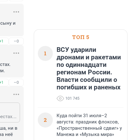
сыну и 
ТОП 5
+1
–0
ВСУ ударили
1
дронами и ракетами
по одиннадцати
тах. 
ми.
регионам России.
Власти сообщили о
+1
–0
погибших и раненых
101 745
Куда пойти 31 июля–2
У меня был знакомый парень, который работал охранником на вышке в Крестах. Приехал с Кубани. Милый и застенчивый парень. Работал за копейки сутками.
2
августа: праздник флоксов,
«Пространственный сдвиг» у
а, ни в 
Манежа и «Музыка мира»
а неё 