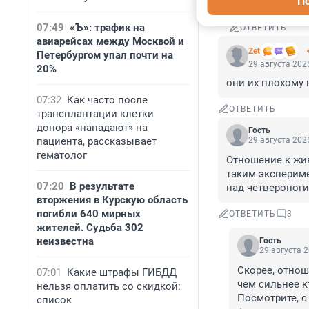
П
сутками.
07:49
«Ъ»: трафик на
ОТВЕТИТЬ
авиарейсах между Москвой и
Zet
Петербургом упал почти на
29 августа 2025
20%
они их плохому н
07:32
Как часто после
ОТВЕТИТЬ
трансплантации клетки
донора «нападают» на
Гость
пациента, рассказывает
29 августа 2025
гематолог
Отношение к жив
таким экспериме
07:20
В результате
над четвероноги
вторжения в Курскую область
погибли 640 мирных
ОТВЕТИТЬ
3
жителей. Судьба 302
неизвестна
Гость
29 августа 2
Скорее, отнош
07:01
Какие штрафы ГИБДД
чем сильнее к
нельзя оплатить со скидкой:
Посмотрите, с
список