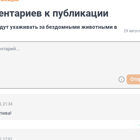
БЛИКАЦИИ
ентариев к публикации
дут ухаживать за бездомными животными в
29 авгус
Отп
, 21:33
тива!
, 17:01