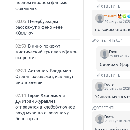
первом игровом фильме
ОТВЕТИТЬ
франшизы
theHard
03:06
Петербуржцам
29 августа 2025
расскажут о феномене
по каким статья
«Халлю»
ОТВЕТИТЬ
1
02:50
В кино покажут
мистический триллер «Демон
Гость
29 августа 2
скорости»
Сионизм (фор
02:30
Астроном Владимир
ОТВЕТИТЬ
Сурдин расскажет, как ищут
инопланетян
Гость
29 августа 2025
02:14
Гарик Харламов и
Животных за чт
Дмитрий Журавлев
отправятся в хлебобулочное
ОТВЕТИТЬ
роуд-муви по сказочному
Гость
Белогорью
29 августа 2025
Как-то работал 