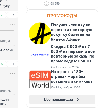
о не 
68 559
 руку.
ПРОМОКОДЫ
+7
–5
Получить скидку на
первую и повторную
покупку билетов на
Яндекс Афише
Скорее, отношение к людям — лакмус человечности. Неужели вы не замечали, что чем сильнее кто-либо зациклен на животных, тем крепче он не любит людей? Посмотрите, с какой злобой орут на людей бабки, кормящие голубей. Почитайте форумы веганов — что они желают тем, кто ест мясо? Так что вы совершенно не правы, любовь к людям и любовь к животным далеко не всегда идут рука об руку.
Скидка 3 000 ₽ от 7
т своих 
000 ₽ на первый и все
повторные заказы по
промокоду МОМЕНТ
+6
–1
До 17 августа, 2026
Интернет в 180+
странах мира без
роуминга и сим-карт
До 31 декабря, 2026
Скорее, отношение к людям — лакмус человечности. Неужели вы не замечали, что чем сильнее кто-либо зациклен на животных, тем крепче он не любит людей? Посмотрите, с какой злобой орут на людей бабки, кормящие голубей. Почитайте форумы веганов — что они желают тем, кто ест мясо? Так что вы совершенно не правы, любовь к людям и любовь к животным далеко не всегда идут рука об руку.
Все промокоды
ящий 
ний.