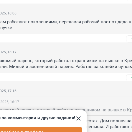
025, 16:06
там работают поколениями, передавая рабочий пост от деда к 
внучке
025, 16:17
акомый парень, который работал охранником на вышке в Крес
ани. Милый и застенчивый парень. Работал за копейки сутка
025, 17:16
 2025, 16:17
 за комментарии и другие задания!
дружил с дочкой начальника смены в Крестах. Дом полная чаш
ся вперёд на сто лет. А зарплата да, маленькая. И работают з