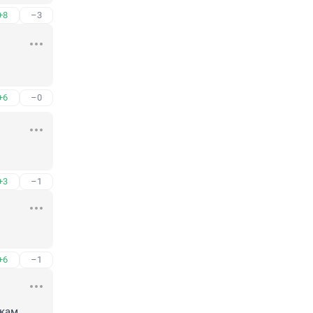
+8
–3
+6
–0
+3
–1
+6
–1
кам 