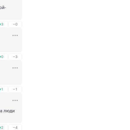
ой-
+3
–0
+0
–3
+1
–1
а люди 
+2
–4