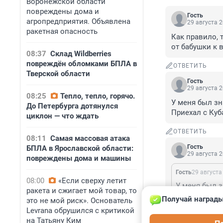
Воронежской области
повреждены дома и
Гость
агропредприятия. Объявлена
29 августа 2
ракетная опасность
Как правило, 
от бабушки к 
08:37
Склад Wildberries
повреждён обломками БПЛА в
ОТВЕТИТЬ
Тверской области
Гость
29 августа 2
08:25
Тепло, тепло, горячо.
У меня был зн
До Петербурга дотянулся
Приехал с Куб
циклон — что ждать
ОТВЕТИТЬ
08:11
Самая массовая атака
Гость
БПЛА в Ярославской области:
29 августа 2
повреждены дома и машины
Гость
29 августа
08:00
«Если сверху летит
ракета и сжигает мой товар, то
Получай награды
это не мой риск». Основатель
Я одно время 
Levrana обрушился с критикой
чём не нуждают
на Татьяну Ким