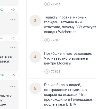
77 346
+2
–0
Теракты против мирных
3
граждан. Татьяна Ким
ответила, почему ВСУ атакует
склады Wildberries
+4
–2
77 317
Погибшие и пострадавшие.
4
ть за 
Что известно о взрыве в
ется 
центре Москвы
76 862
+19
–5
Галька била в людей,
5
пострадавших грузили в
скорые на лежаках. Что
и, что 
происходило в Геленджике
? 
после атаки БПЛА
йте 