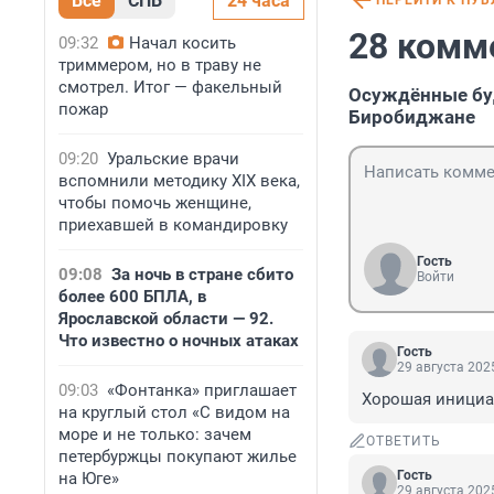
Все
СПБ
24 часа
ПЕРЕЙТИ К ПУ
28 комм
09:32
Начал косить
триммером, но в траву не
смотрел. Итог — факельный
Осуждённые бу
пожар
Биробиджане
09:20
Уральские врачи
вспомнили методику XIX века,
чтобы помочь женщине,
приехавшей в командировку
Гость
09:08
За ночь в стране сбито
Войти
более 600 БПЛА, в
Ярославской области — 92.
Что известно о ночных атаках
Гость
29 августа 2025
09:03
«Фонтанка» приглашает
Хорошая инициа
на круглый стол «С видом на
море и не только: зачем
ОТВЕТИТЬ
петербуржцы покупают жилье
Гость
на Юге»
29 августа 2025