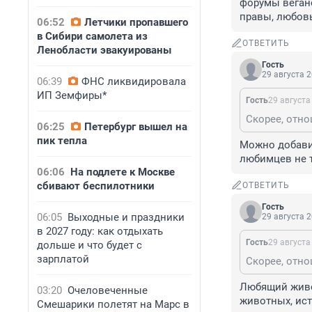
форумы вегано
правы, любовь
06:52
Летчики пропавшего
в Сибири самолета из
ОТВЕТИТЬ
Ленобласти эвакуированы
Гость
29 августа 2
06:39
ФНС ликвидировала
ИП Земфиры*
Гость
29 августа
06:25
Петербург вышел на
пик тепла
Можно добавит
любимцев не т
06:06
На подлете к Москве
сбивают беспилотники
ОТВЕТИТЬ
Гость
06:05
Выходные и праздники
29 августа 2
в 2027 году: как отдыхать
Гость
29 августа
дольше и что будет с
зарплатой
Любящий живот
03:20
Очеловеченные
животных, ист
Смешарики полетят на Марс в