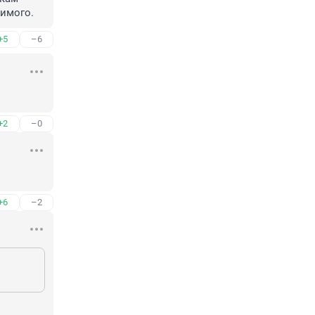
имого.
+5
–6
+2
–0
+6
–2