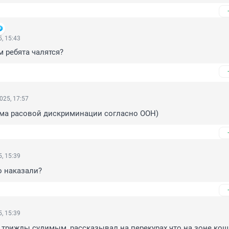
, 15:43
м ребята чалятся?
025, 17:57
ма расовой дискриминации согласно ООН)
, 15:39
о наказали?
, 15:39
с трижды судимым, рассказывал на перекурах что на зоне кош