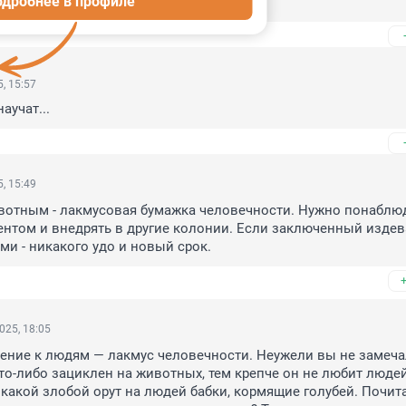
одробнее в профиле
, 15:57
аучат...
, 15:49
отным - лакмусовая бумажка человечности. Нужно понаблюда
нтом и внедрять в другие колонии. Если заключенный издева
ми - никакого удо и новый срок.
025, 18:05
ение к людям — лакмус человечности. Неужели вы не замечал
то-либо зациклен на животных, тем крепче он не любит людей
 какой злобой орут на людей бабки, кормящие голубей. Почита