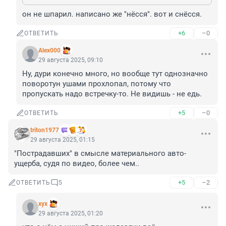
он не шпарил. написано же "нёсся". вот и снёсся.
+6
–0
ОТВЕТИТЬ
Alex000
29 августа 2025, 09:10
Ну, дури конечно много, но вообще тут однозначно 
поворотун ушами прохлопал, потому что 
пропускать надо встречку-то. Не видишь - не едь.
+5
–0
ОТВЕТИТЬ
triton1977
29 августа 2025, 01:15
"Пострадавших" в смысле материального авто-
ущерба, судя по видео, более чем..
+5
–2
ОТВЕТИТЬ
5
хух
29 августа 2025, 01:20