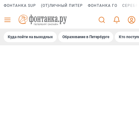
ФОНТАНКА SUP
(ОТ)ЛИЧНЫЙ ПИТЕР
ФОНТАНКА ГО
СЕРЕБР
Куда пойти на выходных
Образование в Петербурге
Кто поступ