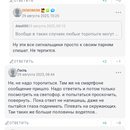
+3
–0
ОТВЕТИТЬ
DEMOMON
29 августа 2025, 10:25
Alex000
29 августа 2025, 09:12
Вообще в таких случаях любые торопыги могут сигналить, сколько влезет. Если это с предотвращением ДТП не связано явно - их проблемы.
Ну эти все сигнальщики просто к своим парням 
спешат. Не терпится.
+2
–1
ОТВЕТИТЬ
Гость
29 августа 2025, 08:44
Не, не надо торопиться. Там же на смартфоне 
сообщение пришло. Надо ответить и потом только 
посмотреть на светофор. и попытаться проскочить, 
повернуть.. Пока ответ не напишешь, даже не 
пытайся глаза поднимать. Плевать на окружающих. 
Таи таких же больше половины водятлов..
+6
–0
ОТВЕТИТЬ