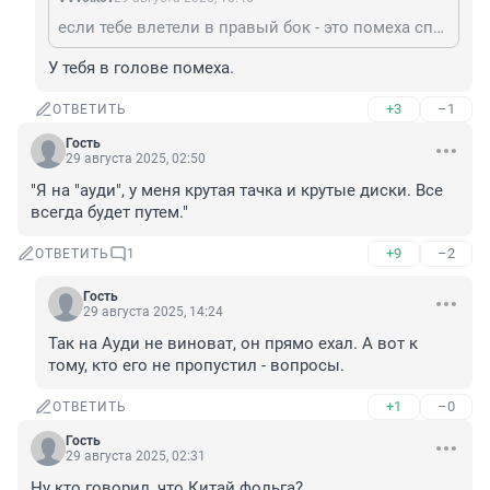
если тебе влетели в правый бок - это помеха справа, а если в левый - то помеха слева! элементарно же я вот вообще в ГТА учился ездить, и то правила лучше знаю!
У тебя в голове помеха.
+3
–1
ОТВЕТИТЬ
Гость
29 августа 2025, 02:50
"Я на "ауди", у меня крутая тачка и крутые диски. Все 
всегда будет путем."
+9
–2
ОТВЕТИТЬ
1
Гость
29 августа 2025, 14:24
Так на Ауди не виноват, он прямо ехал. А вот к 
тому, кто его не пропустил - вопросы.
+1
–0
ОТВЕТИТЬ
Гость
29 августа 2025, 02:31
Ну кто говорил, что Китай фольга?