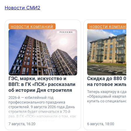
Новости СМИ2
НОВОСТИ КОМПАНИЙ
НОВОСТИ КОМПАНИ
ГЭС, марки, искусство и
Скидка до 880 00
ВВП: в ГК «ПСК» рассказали
на готовое жильё
об истории Дня строителя
Теперь квартиру в сда
«Образцовый квартал 1
2026-й — юбилейный год
купить со специальной 
профессионального праздника
строителей. 9 августа 2026 года День
строителя будет отмечаться в 70-й
раз. В ГК «ПСК» напомнили о том, как
появился праздник и как
7 августа, 16:20
6 августа, 18:00
поменялась роль строительства.