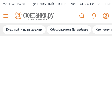
ФОНТАНКА SUP
(ОТ)ЛИЧНЫЙ ПИТЕР
ФОНТАНКА ГО
СЕРЕБР
Куда пойти на выходных
Образование в Петербурге
Кто поступ