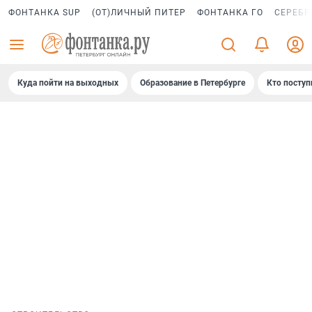
ФОНТАНКА SUP
(ОТ)ЛИЧНЫЙ ПИТЕР
ФОНТАНКА ГО
СЕРЕБР
Куда пойти на выходных
Образование в Петербурге
Кто поступ