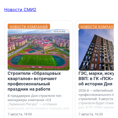
Новости СМИ2
НОВОСТИ КОМПАНИЙ
НОВОСТИ КОМПАНИ
Строители «Образцовых
ГЭС, марки, искус
кварталов» встречают
ВВП: в ГК «ПСК» р
профессиональный
об истории Дня с
праздник на работе
2026-й — юбилейный го
профессионального пр
В преддверии Дня строителя топ-
строителей. 9 августа 2
менеджеры компании «СЗ
строителя будет отмечат
„Терминал-Ресурс“ — о планах
раз. В ГК «ПСК» напомни
компании, испытаниях и поводах для
появился праздник и к
осторожного оптимизма.
7 августа, 18:00
7 августа, 16:20
поменялась роль строит