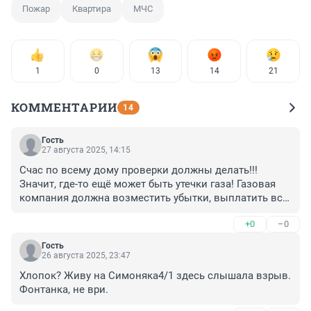
Пожар
Квартира
МЧС
1
0
13
14
21
КОММЕНТАРИИ
14
Гость
27 августа 2025, 14:15
Счас по всему дому проверки должны делать!!! 
Значит, где-то ещё может быть утечки газа! Газовая 
компания должна возместить убытки, выплатить все 
ущербы! Вызывайте оценщиков и в суд на этого 
+0
–0
монополиста, по максимуму! За газ только недавно 
повысили стоимость, а проверку оборудования в 
Гость
квартирах никто не чешет делать!
26 августа 2025, 23:47
Хлопок? Живу на Симоняка4/1 здесь слышала взрыв. 
Фонтанка, не ври.