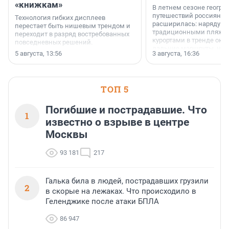
«книжкам»
В летнем сезоне геогра
путешествий россиян з
Технология гибких дисплеев
расширилась: наряду с
перестает быть нишевым трендом и
традиционными пляж
переходит в разряд востребованных
курортами в тренде ока
повседневных решений.
дальние маршруты, нап
5 августа, 13:56
3 августа, 16:36
острова Африки и Азии,
свидетельствуют данны
МегаФона.
ТОП 5
Погибшие и пострадавшие. Что
1
известно о взрыве в центре
Москвы
93 181
217
Галька била в людей, пострадавших грузили
2
в скорые на лежаках. Что происходило в
Геленджике после атаки БПЛА
86 947