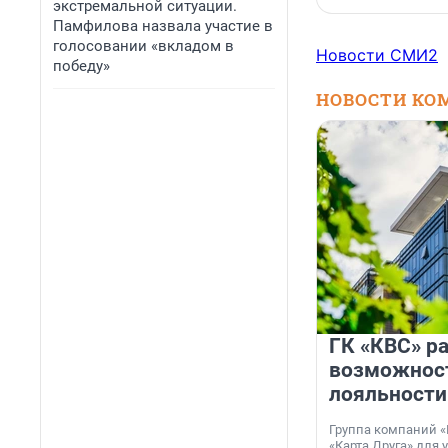
экстремальной ситуации.
Памфилова назвала участие в
голосовании «вкладом в
Новости СМИ2
победу»
НОВОСТИ КО
ГК «КВС» р
возможнос
лояльности
Группа компаний «
«Карта Друга» для 