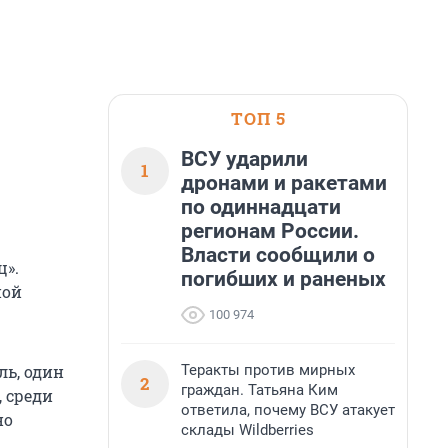
ТОП 5
ВСУ ударили
1
дронами и ракетами
по одиннадцати
регионам России.
Власти сообщили о
ц».
погибших и раненых
ной
100 974
Теракты против мирных
ль, один
2
граждан. Татьяна Ким
 среди
ответила, почему ВСУ атакует
но
склады Wildberries