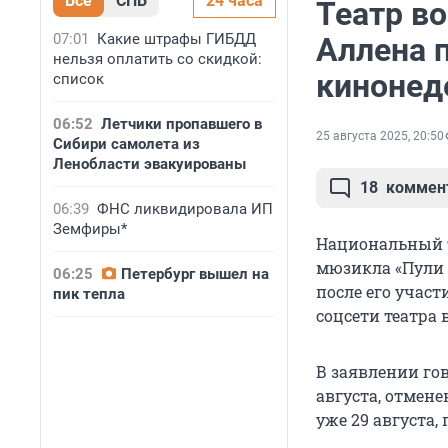
Все
СПБ
24 часа
Театр в
07:01
Какие штрафы ГИБДД
Аллена п
нельзя оплатить со скидкой:
кинонед
список
06:52
Летчики пропавшего в
25 августа 2025, 20:50
Сибири самолета из
Ленобласти эвакуированы
18
коммен
06:39
ФНС ликвидировала ИП
Земфиры*
Национальный т
мюзикла «Пули 
06:25
Петербург вышел на
после его участ
пик тепла
соцсети театра 
В заявлении го
августа, отмен
уже 29 августа,