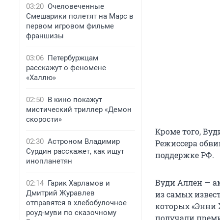
03:20
Очеловеченные
Смешарики полетят на Марс в
первом игровом фильме
франшизы
03:06
Петербуржцам
расскажут о феномене
«Халлю»
02:50
В кино покажут
мистический триллер «Демон
скорости»
Кроме того, Вуд
02:30
Астроном Владимир
Режиссера обви
Сурдин расскажет, как ищут
поддержке РФ.
инопланетян
Вуди Аллен — а
02:14
Гарик Харламов и
Дмитрий Журавлев
из самых извес
отправятся в хлебобулочное
которых «Энни 
роуд-муви по сказочному
получали премии