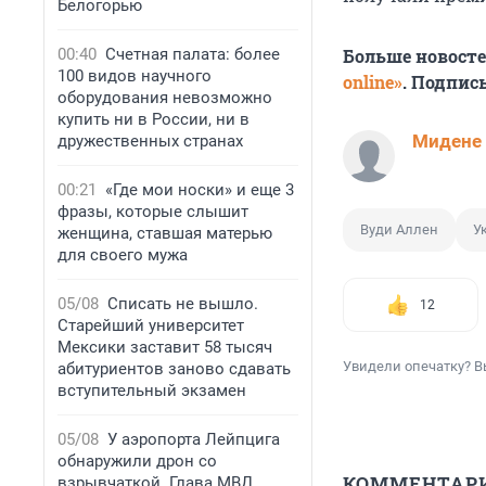
Белогорью
00:40
Счетная палата: более
Больше новост
100 видов научного
online»
. Подпис
оборудования невозможно
купить ни в России, ни в
Мидене
дружественных странах
00:21
«Где мои носки» и еще 3
фразы, которые слышит
Вуди Аллен
У
женщина, ставшая матерью
для своего мужа
05/08
Списать не вышло.
12
Старейший университет
Мексики заставит 58 тысяч
Увидели опечатку? В
абитуриентов заново сдавать
вступительный экзамен
05/08
У аэропорта Лейпцига
обнаружили дрон со
КОММЕНТАР
взрывчаткой. Глава МВД