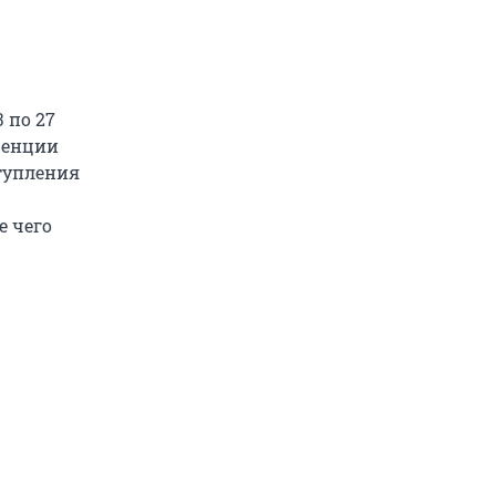
 по 27
ренции
ступления
е чего