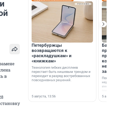
и
ой
Петербуржцы
Банк К
возвращаются к
програ
«раскладушкам» и
приоб
«книжкам»
комме
замене
недви
Технология гибких дисплеев
ллена
застр
перестает быть нишевым трендом и
сь в
переходит в разряд востребованных
Покупка 
повседневных решений.
недвижи
инструме
предприн
офис, ск
5 августа, 13:56
5 августа,
28
или гото
остановку
успех сд
выбора о
финанси