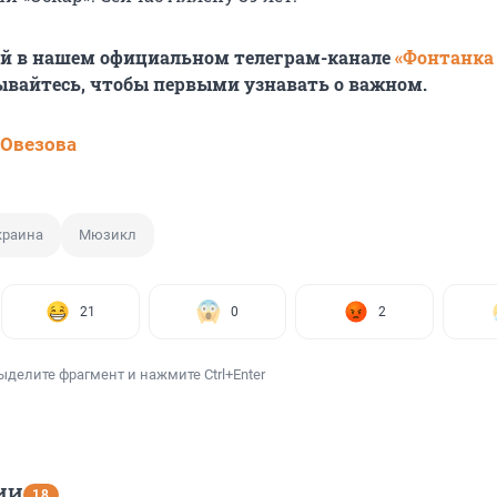
ей в нашем официальном телеграм-канале
«Фонтанка
ывайтесь, чтобы первыми узнавать о важном.
 Овезова
краина
Мюзикл
21
0
2
ыделите фрагмент и нажмите Ctrl+Enter
ИИ
18