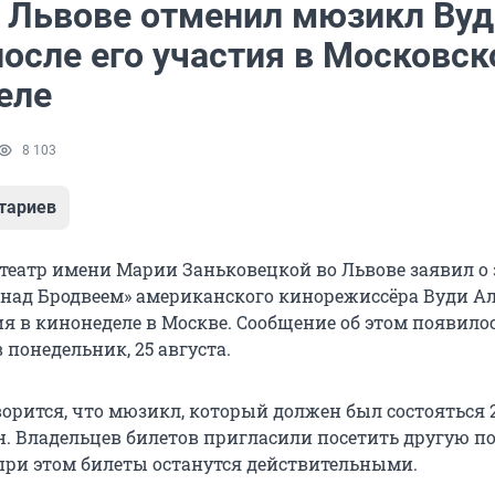
о Львове отменил мюзикл Вуд
осле его участия в Московск
еле
8 103
тариев
еатр имени Марии Заньковецкой во Львове заявил о 
над Бродвеем» американского кинорежиссёра Вуди А
ия в кинонеделе в Москве. Сообщение об этом появило
в понедельник, 25 августа.
ворится, что мюзикл, который должен был состояться 
ен. Владельцев билетов пригласили посетить другую п
 при этом билеты останутся действительными.