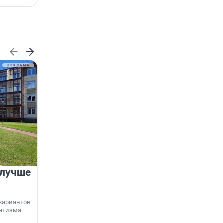
 лучше
Группа Аквилон на 20%
увеличила объём текущего
строительства в
вариантов
Ленинградской области
атизма.