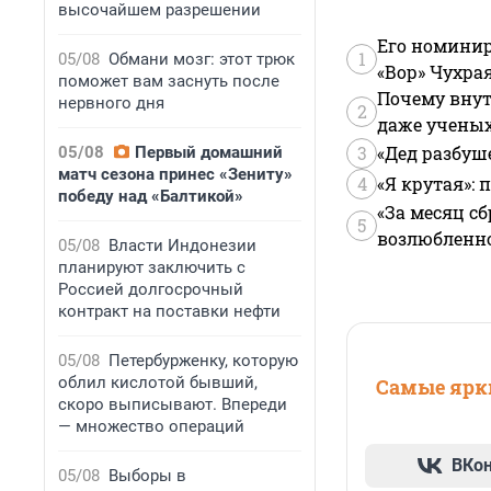
высочайшем разрешении
Его номинир
1
05/08
Обмани мозг: этот трюк
«Вор» Чухра
поможет вам заснуть после
Почему внут
нервного дня
2
даже учены
3
«Дед разбуш
05/08
Первый домашний
матч сезона принес «Зениту»
4
«Я крутая»:
победу над «Балтикой»
«За месяц сб
5
возлюбленной
05/08
Власти Индонезии
планируют заключить с
Россией долгосрочный
контракт на поставки нефти
05/08
Петербурженку, которую
облил кислотой бывший,
Самые ярки
скоро выписывают. Впереди
— множество операций
ВКо
05/08
Выборы в