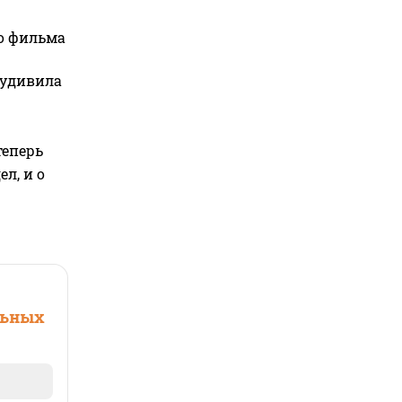
го фильма
 удивила
теперь
л, и о
льных