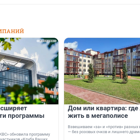
МПАНИЙ
асширяет
Дом или квартира: где
ти программы
жить в мегаполисе
Взвешиваем «за» и «против» разных 
— без розовых очков и лишнего драм
КВС» обновила программу
участников «Клуба Ваших