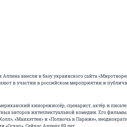
и Аллена внесли в базу украинского сайта «Миротворе
няют в участии в российском мероприятии и публич
мериканский кинорежиссёр, сценарист, актёр и писате
тных авторов интеллектуальной комедии. Его фильмы,
Холл», «Манхэттен» и «Полночь в Париже», неоднократ
 «Оскар». Сейчас Аллену 89 лет.