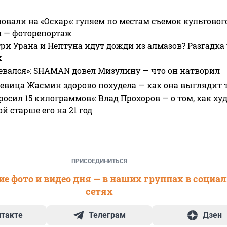
овали на «Оскар»: гуляем по местам съемок культово
я — фоторепортаж
ри Урана и Нептуна идут дожди из алмазов? Разгадка
х
евался»: SHAMAN довел Мизулину — что он натворил
 певица Жасмин здорово похудела — как она выглядит 
росил 15 килограммов»: Влад Прохоров — о том, как худе
 старше его на 21 год
ПРИСОЕДИНИТЬСЯ
е фото и видео дня — в наших группах в социа
сетях
нтакте
Телеграм
Дзен