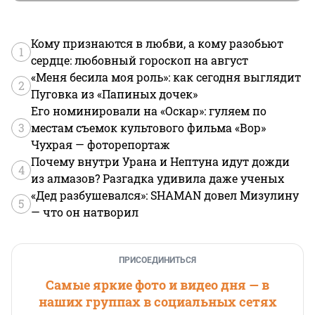
Кому признаются в любви, а кому разобьют
1
сердце: любовный гороскоп на август
«Меня бесила моя роль»: как сегодня выглядит
2
Пуговка из «Папиных дочек»
Его номинировали на «Оскар»: гуляем по
3
местам съемок культового фильма «Вор»
Чухрая — фоторепортаж
Почему внутри Урана и Нептуна идут дожди
4
из алмазов? Разгадка удивила даже ученых
«Дед разбушевался»: SHAMAN довел Мизулину
5
— что он натворил
ПРИСОЕДИНИТЬСЯ
Самые яркие фото и видео дня — в
наших группах в социальных сетях