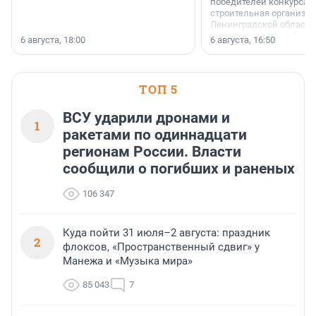
победителей конкурса 
строительная организа
Ленинградской области 
номинации «Самый
6 августа, 18:00
6 августа, 16:50
клиентоориентированн
застройщик Ленинград
области».
ТОП 5
ВСУ ударили дронами и
1
ракетами по одиннадцати
регионам России. Власти
сообщили о погибших и раненых
106 347
Куда пойти 31 июля–2 августа: праздник
2
флоксов, «Пространственный сдвиг» у
Манежа и «Музыка мира»
85 043
7