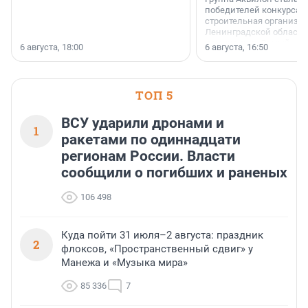
победителей конкурса 
строительная организа
Ленинградской области 
номинации «Самый
6 августа, 18:00
6 августа, 16:50
клиентоориентированн
застройщик Ленинград
области».
ТОП 5
ВСУ ударили дронами и
1
ракетами по одиннадцати
регионам России. Власти
сообщили о погибших и раненых
106 498
Куда пойти 31 июля–2 августа: праздник
2
флоксов, «Пространственный сдвиг» у
Манежа и «Музыка мира»
85 336
7