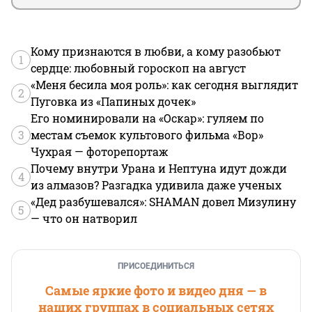
Кому признаются в любви, а кому разобьют
1
сердце: любовный гороскоп на август
«Меня бесила моя роль»: как сегодня выглядит
2
Пуговка из «Папиных дочек»
Его номинировали на «Оскар»: гуляем по
3
местам съемок культового фильма «Вор»
Чухрая — фоторепортаж
Почему внутри Урана и Нептуна идут дожди
4
из алмазов? Разгадка удивила даже ученых
«Дед разбушевался»: SHAMAN довел Мизулину
5
— что он натворил
ПРИСОЕДИНИТЬСЯ
Самые яркие фото и видео дня — в
наших группах в социальных сетях