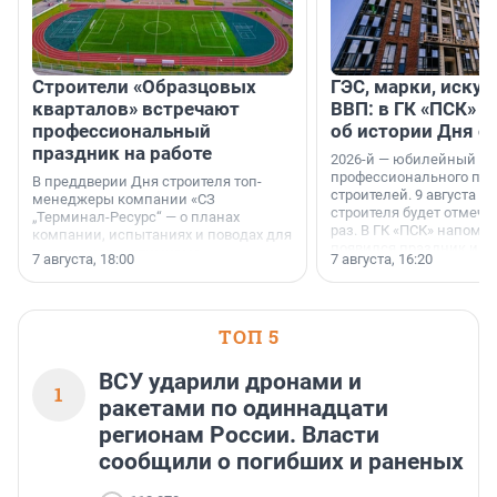
Строители «Образцовых
ГЭС, марки, искус
кварталов» встречают
ВВП: в ГК «ПСК» р
профессиональный
об истории Дня с
праздник на работе
2026-й — юбилейный го
профессионального пр
В преддверии Дня строителя топ-
строителей. 9 августа 2
менеджеры компании «СЗ
строителя будет отмечат
„Терминал-Ресурс“ — о планах
раз. В ГК «ПСК» напомни
компании, испытаниях и поводах для
появился праздник и к
осторожного оптимизма.
7 августа, 18:00
7 августа, 16:20
поменялась роль строит
ТОП 5
ВСУ ударили дронами и
1
ракетами по одиннадцати
регионам России. Власти
сообщили о погибших и раненых