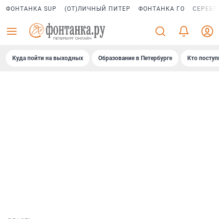
ФОНТАНКА SUP
(ОТ)ЛИЧНЫЙ ПИТЕР
ФОНТАНКА ГО
СЕРЕБР
Куда пойти на выходных
Образование в Петербурге
Кто поступ