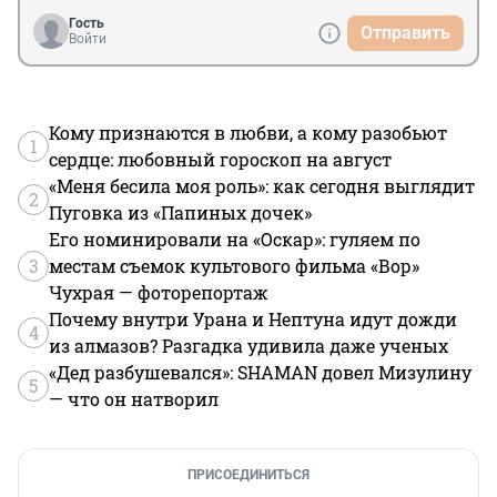
Гость
Отправить
Войти
Кому признаются в любви, а кому разобьют
1
сердце: любовный гороскоп на август
«Меня бесила моя роль»: как сегодня выглядит
2
Пуговка из «Папиных дочек»
Его номинировали на «Оскар»: гуляем по
3
местам съемок культового фильма «Вор»
Чухрая — фоторепортаж
Почему внутри Урана и Нептуна идут дожди
4
из алмазов? Разгадка удивила даже ученых
«Дед разбушевался»: SHAMAN довел Мизулину
5
— что он натворил
ПРИСОЕДИНИТЬСЯ