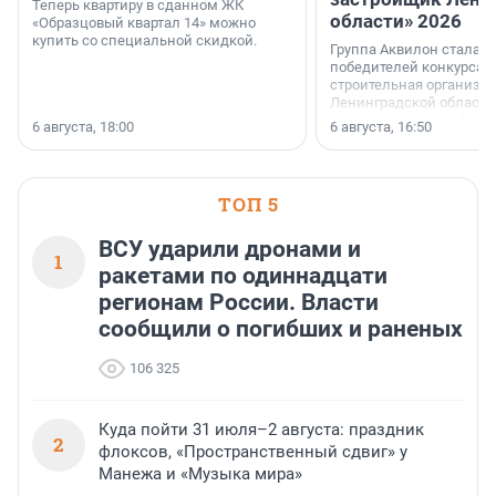
Теперь квартиру в сданном ЖК
области» 2026
«Образцовый квартал 14» можно
купить со специальной скидкой.
Группа Аквилон стала 
победителей конкурса 
строительная организа
Ленинградской области 
номинации «Самый
6 августа, 18:00
6 августа, 16:50
клиентоориентированн
застройщик Ленинград
области».
ТОП 5
ВСУ ударили дронами и
1
ракетами по одиннадцати
регионам России. Власти
сообщили о погибших и раненых
106 325
Куда пойти 31 июля–2 августа: праздник
2
флоксов, «Пространственный сдвиг» у
Манежа и «Музыка мира»