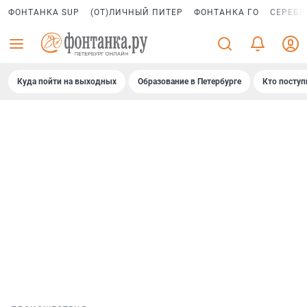
ФОНТАНКА SUP
(ОТ)ЛИЧНЫЙ ПИТЕР
ФОНТАНКА ГО
СЕРЕБР
Куда пойти на выходных
Образование в Петербурге
Кто поступ