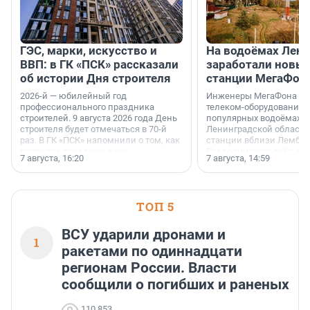
ГЭС, марки, искусство и
На водоёмах Лен
ВВП: в ГК «ПСК» рассказали
заработали новы
об истории Дня строителя
станции МегаФон
2026-й — юбилейный год
Инженеры МегаФона ус
профессионального праздника
телеком-оборудование 
строителей. 9 августа 2026 года День
популярных водоёмах
строителя будет отмечаться в 70-й
Ленинградской области
раз. В ГК «ПСК» напомнили о том, как
станции вблизи Лембол
появился праздник и как
Раздолинского озёр, а 
7 августа, 16:20
7 августа, 14:59
поменялась роль строительства.
недалеко от Большого Т
водопада.
ТОП 5
ВСУ ударили дронами и
1
ракетами по одиннадцати
регионам России. Власти
сообщили о погибших и раненых
110 853