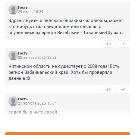
Гость
29 июля, 16:29
Здравствуйте, я являюсь близким человеком, может 
кто нибудь стал свидетелем или слышал о 
случившимся,перегон Витебский - Товарный-Шушары 
д47., 8км был сбит мужчина товарным составом на 
+0
–0
вид мужчина 46 - 48 лет, одет был джинсы синие, 
тёмная куртка или ветровка, чёрный рюкзак. Дата 
Гость
происшествия 28 - августа 2025 года
22 августа 2025, 23:28
Читинской области не существует с 2008 года! Есть 
регион Забайкальский край! Хоть бы проверяли 
данные 🙈
+0
–0
Гость
21 августа 2025, 18:04
сидел бы в чите своей
+1
–0