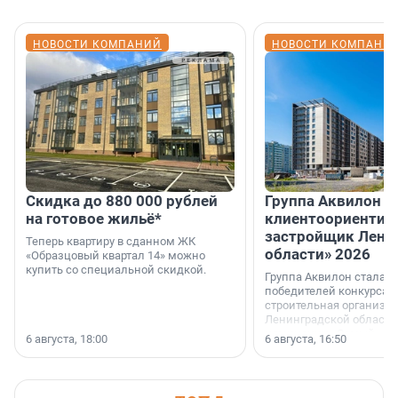
НОВОСТИ КОМПАНИЙ
НОВОСТИ КОМПАНИ
Скидка до 880 000 рублей
Группа Аквилон 
на готовое жильё*
клиентоориентир
застройщик Лени
Теперь квартиру в сданном ЖК
области» 2026
«Образцовый квартал 14» можно
купить со специальной скидкой.
Группа Аквилон стала 
победителей конкурса 
строительная организа
Ленинградской области 
номинации «Самый
6 августа, 18:00
6 августа, 16:50
клиентоориентированн
застройщик Ленинград
области».