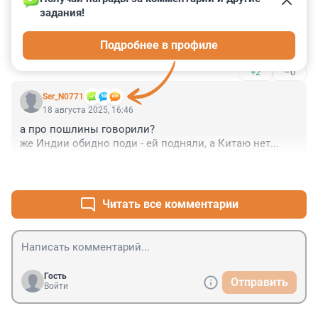
задания!
Гость
18 августа 2025, 16:49
Подробнее в профиле
Афанасий Никитин "Хожение за три моря"
+2
–0
Ser_N0771
18 августа 2025, 16:46
а про пошлины говорили? 

же Индии обидно поди - ей подняли, а Китаю нет...
+4
–0
Читать все комментарии
Гость
Отправить
Войти