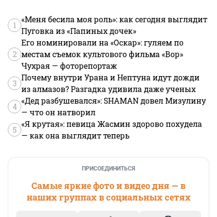
«Меня бесила моя роль»: как сегодня выглядит
1
Пуговка из «Папиных дочек»
Его номинировали на «Оскар»: гуляем по
2
местам съемок культового фильма «Вор»
Чухрая — фоторепортаж
Почему внутри Урана и Нептуна идут дожди
3
из алмазов? Разгадка удивила даже ученых
«Дед разбушевался»: SHAMAN довел Мизулину
4
— что он натворил
«Я крутая»: певица Жасмин здорово похудела
5
— как она выглядит теперь
ПРИСОЕДИНИТЬСЯ
Самые яркие фото и видео дня — в
наших группах в социальных сетях