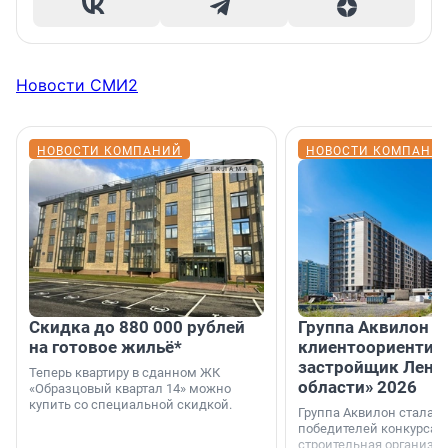
Новости СМИ2
НОВОСТИ КОМПАНИЙ
НОВОСТИ КОМПАНИ
Скидка до 880 000 рублей
Группа Аквилон 
на готовое жильё*
клиентоориентир
застройщик Лени
Теперь квартиру в сданном ЖК
области» 2026
«Образцовый квартал 14» можно
купить со специальной скидкой.
Группа Аквилон стала 
победителей конкурса 
строительная организа