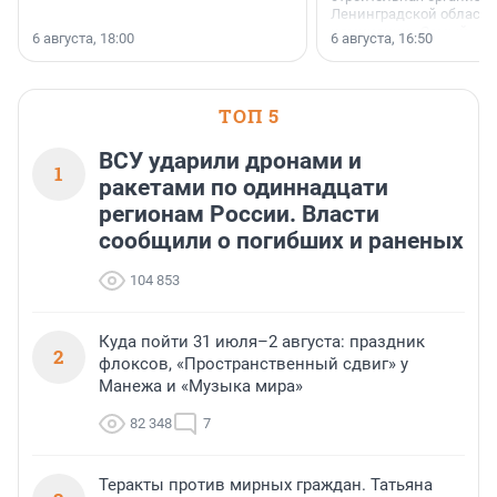
Ленинградской области 
номинации «Самый
6 августа, 18:00
6 августа, 16:50
клиентоориентированн
застройщик Ленинград
области».
ТОП 5
ВСУ ударили дронами и
1
ракетами по одиннадцати
регионам России. Власти
сообщили о погибших и раненых
104 853
Куда пойти 31 июля–2 августа: праздник
2
флоксов, «Пространственный сдвиг» у
Манежа и «Музыка мира»
82 348
7
Теракты против мирных граждан. Татьяна