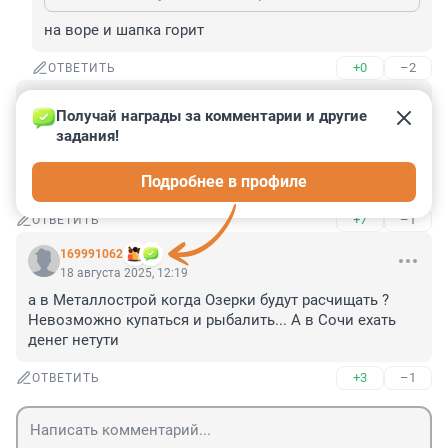
на воре и шапка горит
+0
–2
ОТВЕТИТЬ
Гость
18 августа 2025, 12:36
Получай награды за комментарии и другие 
задания!
Рыбы много развелось в прудах Екатерининского, 
карась, окунь, щука. Как бы не извели своими 
Подробнее в профиле
очистными мероприятиями
+7
–1
ОТВЕТИТЬ
169991062
18 августа 2025, 12:19
а в Металлострой когда Озерки будут расчищать ? 
Невозможно купаться и рыбалить... А в Сочи ехать 
денег нетути
+3
–1
ОТВЕТИТЬ