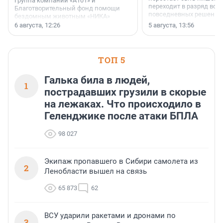
Группа компаний «А101» и
переходит в разряд вос
Благотворительный фонд помощи
повседневных решений
бездомным животным «НИКА»
заключили соглашение о
6 августа, 12:26
5 августа, 13:56
стратегическом сотрудничестве.
ТОП 5
Галька била в людей,
1
пострадавших грузили в скорые
на лежаках. Что происходило в
Геленджике после атаки БПЛА
98 027
Экипаж пропавшего в Сибири самолета из
2
Ленобласти вышел на связь
65 873
62
ВСУ ударили ракетами и дронами по
3