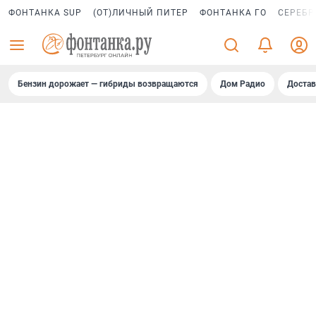
ФОНТАНКА SUP
(ОТ)ЛИЧНЫЙ ПИТЕР
ФОНТАНКА ГО
СЕРЕБР
Бензин дорожает — гибриды возвращаются
Дом Радио
Достав