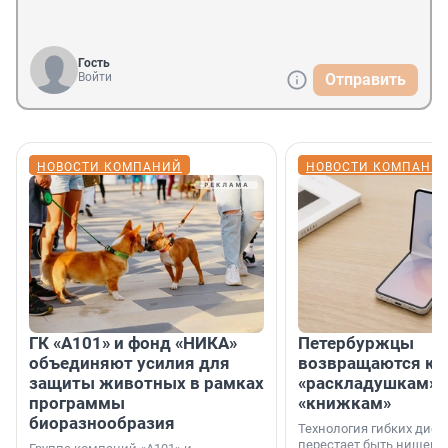
Гость
Войти
Отправить
НОВОСТИ КОМПАНИЙ
НОВОСТИ КОМПАНИ
ГК «А101» и фонд «НИКА»
Петербуржцы
объединяют усилия для
возвращаются к
защиты животных в рамках
«раскладушкам» 
программы
«книжкам»
биоразнообразия
Технология гибких дисп
перестает быть нишевы