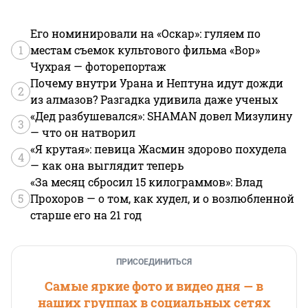
Его номинировали на «Оскар»: гуляем по
1
местам съемок культового фильма «Вор»
Чухрая — фоторепортаж
Почему внутри Урана и Нептуна идут дожди
2
из алмазов? Разгадка удивила даже ученых
«Дед разбушевался»: SHAMAN довел Мизулину
3
— что он натворил
«Я крутая»: певица Жасмин здорово похудела
4
— как она выглядит теперь
«За месяц сбросил 15 килограммов»: Влад
5
Прохоров — о том, как худел, и о возлюбленной
старше его на 21 год
ПРИСОЕДИНИТЬСЯ
Самые яркие фото и видео дня — в
наших группах в социальных сетях