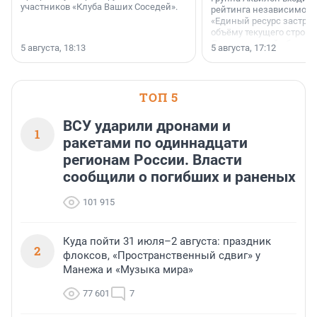
участников «Клуба Ваших Соседей».
рейтинга независимого
«Единый ресурс застро
объёму текущего строит
Ленинградской области
5 августа, 18:13
5 августа, 17:12
время компания реализу
185 429 кв. метров жиль
больше, чем в 1 квартал
ТОП 5
ВСУ ударили дронами и
1
ракетами по одиннадцати
регионам России. Власти
сообщили о погибших и раненых
101 915
Куда пойти 31 июля–2 августа: праздник
2
флоксов, «Пространственный сдвиг» у
Манежа и «Музыка мира»
77 601
7