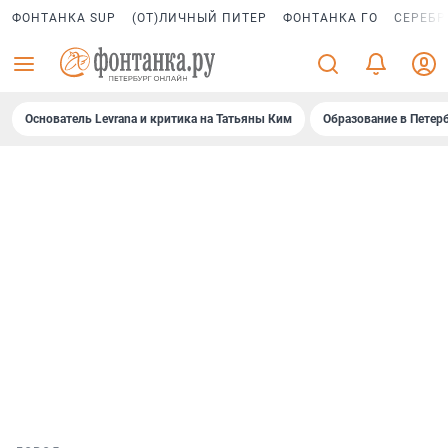
ФОНТАНКА SUP
(ОТ)ЛИЧНЫЙ ПИТЕР
ФОНТАНКА ГО
СЕРЕБР
Основатель Levrana и критика на Татьяны Ким
Образование в Петер