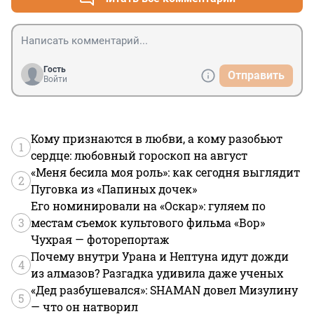
Гость
Отправить
Войти
Кому признаются в любви, а кому разобьют
1
сердце: любовный гороскоп на август
«Меня бесила моя роль»: как сегодня выглядит
2
Пуговка из «Папиных дочек»
Его номинировали на «Оскар»: гуляем по
3
местам съемок культового фильма «Вор»
Чухрая — фоторепортаж
Почему внутри Урана и Нептуна идут дожди
4
из алмазов? Разгадка удивила даже ученых
«Дед разбушевался»: SHAMAN довел Мизулину
5
— что он натворил