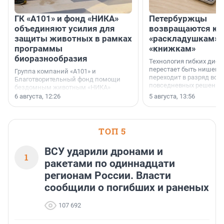
ГК «А101» и фонд «НИКА»
Петербуржцы
объединяют усилия для
возвращаются к
защиты животных в рамках
«раскладушкам» 
программы
«книжкам»
биоразнообразия
Технология гибких дисп
перестает быть нишевы
Группа компаний «А101» и
переходит в разряд вос
Благотворительный фонд помощи
повседневных решений
бездомным животным «НИКА»
заключили соглашение о
6 августа, 12:26
5 августа, 13:56
стратегическом сотрудничестве.
ТОП 5
ВСУ ударили дронами и
1
ракетами по одиннадцати
регионам России. Власти
сообщили о погибших и раненых
107 692