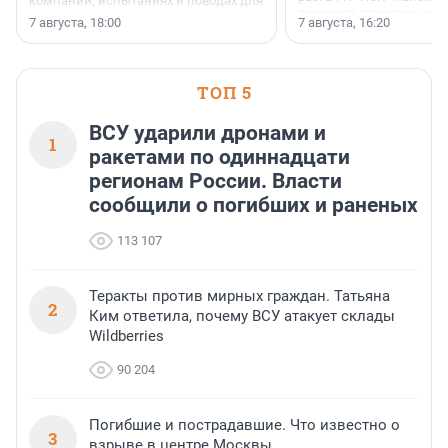
компании, испытаниях и поводах для
появился праздник и к
осторожного оптимизма.
7 августа, 18:00
7 августа, 16:20
поменялась роль строит
ТОП 5
ВСУ ударили дронами и
1
ракетами по одиннадцати
регионам России. Власти
сообщили о погибших и раненых
113 107
Теракты против мирных граждан. Татьяна
2
Ким ответила, почему ВСУ атакует склады
Wildberries
90 204
Погибшие и пострадавшие. Что известно о
3
взрыве в центре Москвы