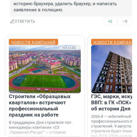
историю браузера, удалить браузер, и написать 
заявление в полицию.
+2
–0
ОТВЕТИТЬ
НОВОСТИ КОМПАНИЙ
НОВОСТИ КОМПАНИ
Строители «Образцовых
ГЭС, марки, искус
кварталов» встречают
ВВП: в ГК «ПСК» р
профессиональный
об истории Дня с
праздник на работе
2026-й — юбилейный го
профессионального пр
В преддверии Дня строителя топ-
строителей. 9 августа 2
менеджеры компании «СЗ
строителя будет отмечат
„Терминал-Ресурс“ — о планах
раз. В ГК «ПСК» напомни