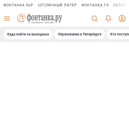
ФОНТАНКА SUP
(ОТ)ЛИЧНЫЙ ПИТЕР
ФОНТАНКА ГО
СЕРЕБР
Куда пойти на выходных
Образование в Петербурге
Кто поступ