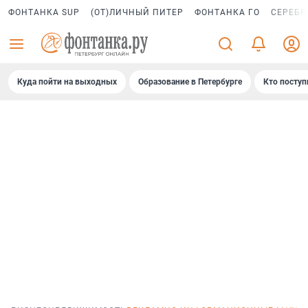
ФОНТАНКА SUP
(ОТ)ЛИЧНЫЙ ПИТЕР
ФОНТАНКА ГО
СЕРЕБР
Куда пойти на выходных
Образование в Петербурге
Кто поступ