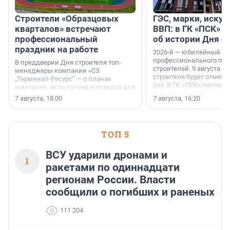
Строители «Образцовых
ГЭС, марки, искус
кварталов» встречают
ВВП: в ГК «ПСК» р
профессиональный
об истории Дня с
праздник на работе
2026-й — юбилейный го
профессионального пр
В преддверии Дня строителя топ-
строителей. 9 августа 2
менеджеры компании «СЗ
строителя будет отмечат
„Терминал-Ресурс“ — о планах
раз. В ГК «ПСК» напомни
компании, испытаниях и поводах для
появился праздник и к
осторожного оптимизма.
7 августа, 18:00
7 августа, 16:20
поменялась роль строит
ТОП 5
ВСУ ударили дронами и
1
ракетами по одиннадцати
регионам России. Власти
сообщили о погибших и раненых
111 204