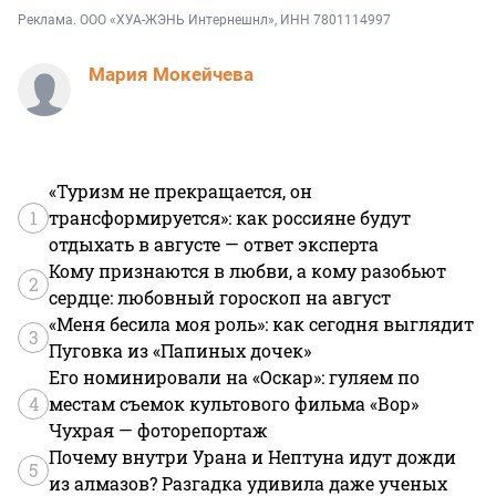
Реклама.
ООО «ХУА-ЖЭНЬ Интернешнл»
, ИНН 7801114997
Мария Мокейчева
«Туризм не прекращается, он
1
трансформируется»: как россияне будут
отдыхать в августе — ответ эксперта
Кому признаются в любви, а кому разобьют
2
сердце: любовный гороскоп на август
«Меня бесила моя роль»: как сегодня выглядит
3
Пуговка из «Папиных дочек»
Его номинировали на «Оскар»: гуляем по
4
местам съемок культового фильма «Вор»
Чухрая — фоторепортаж
Почему внутри Урана и Нептуна идут дожди
5
из алмазов? Разгадка удивила даже ученых