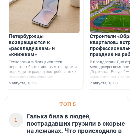
Петербуржцы
Строители «Обра
возвращаются к
кварталов» встре
«раскладушкам» и
профессиональн
«книжкам»
праздник на рабо
Технология гибких дисплеев
В преддверии Дня строи
перестает быть нишевым трендом и
менеджеры компании «
переходит в разряд востребованных
„Терминал-Ресурс“ — о 
повседневных решений.
компании, испытаниях 
осторожного оптимизма
5 августа, 13:56
7 августа, 18:00
ТОП 5
Галька била в людей,
1
пострадавших грузили в скорые
на лежаках. Что происходило в