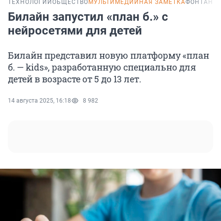
ТЕХНОЛОГИИ
ОБЩЕСТВО
МУЛЬТИМЕДИЙНАЯ ЗАМЕТКА
ФОНТАНКА
Билайн запустил «план б.» с
нейросетями для детей
Билайн представил новую платформу «план
б. — kids», разработанную специально для
детей в возрасте от 5 до 13 лет.
14 августа 2025, 16:18
8 982