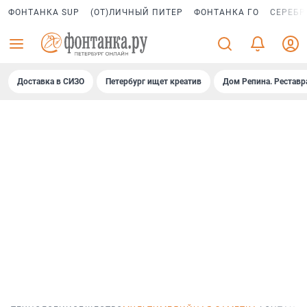
ФОНТАНКА SUP
(ОТ)ЛИЧНЫЙ ПИТЕР
ФОНТАНКА ГО
СЕРЕБР
Доставка в СИЗО
Петербург ищет креатив
Дом Репина. Реставр