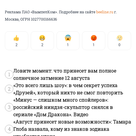
Реклама ПАО «ВымпелКом». Подробнее на сайте
beeline.ru
г.
Москва, ОГРН 1027700166636
2
2
1
1
0
Ловите момент: что принесет вам полное
1
солнечное затмение 12 августа
«Это всего лишь шоу»: в чем секрет успеха
2
«Друзей», который никто не смог повторить
«Минус — слишком много спойлеров»:
3
российский ниндзя-скульптор снялся в
сериале «Дом Дракона». Видео
«Август принесет новые возможности»: Тамара
4
Глоба назвала, кому из знаков зодиака