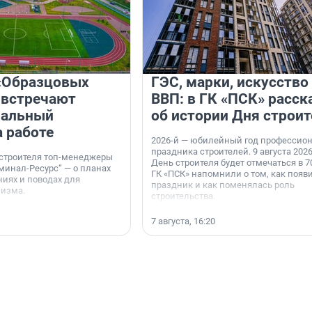
«Образцовых
ГЭС, марки, искусство
 встречают
ВВП: в ГК «ПСК» расск
нальный
об истории Дня строит
а работе
2026-й — юбилейный год профессио
праздника строителей. 9 августа 2026
 строителя топ-менеджеры
День строителя будет отмечаться в 70
минал-Ресурс“ — о планах
ГК «ПСК» напомнили о том, как появ
иях и поводах для
праздник и как поменялась роль
мизма.
строительства.
7 августа, 16:20