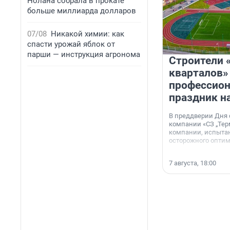
Нолана собрала в прокате
больше миллиарда долларов
07/08
Никакой химии: как
спасти урожай яблок от
парши — инструкция агронома
Строители 
кварталов»
профессио
праздник н
В преддверии Дня
компании «СЗ „Тер
компании, испытан
осторожного опти
7 августа, 18:00