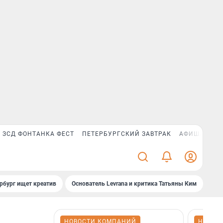
ЗСД ФОНТАНКА ФЕСТ
ПЕТЕРБУРГСКИЙ ЗАВТРАК
АФИША PLUS
рбург ищет креатив
Основатель Levrana и критика Татьяны Ким
Зач
НОВОСТИ КОМПАНИЙ
НОВОС