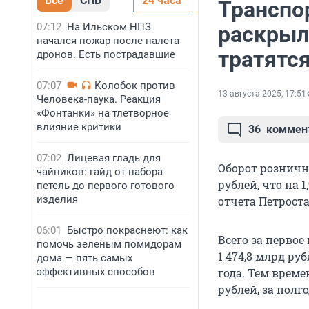
Все
СПБ
24 часа
Транспо
07:12
На Ильском НПЗ
раскрыл
начался пожар после налета
тратятс
дронов. Есть пострадавшие
07:07
Колобок против
13 августа 2025, 17:51
Человека-паука. Реакция
«Фонтанки» на тлетворное
влияние критики
36
коммен
07:02
Лицевая гладь для
Оборот розничн
чайников: гайд от набора
рублей, что на 
петель до первого готового
изделия
отчета Петроста
06:01
Быстро покраснеют: как
Всего за первое
помочь зеленым помидорам
1 474,8 млрд ру
дома — пять самых
эффективных способов
года. Тем време
рублей, за полго