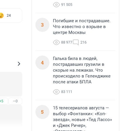
91 505
24
Погибшие и пострадавшие.
3
Что известно о взрыве в
центре Москвы
88 977
216
Галька била в людей,
4
пострадавших грузили в
скорые на лежаках. Что
происходило в Геленджике
после атаки БПЛА
83 111
+5
–0
15 телесериалов августа —
5
выбор «Фонтанки»: «Коп-
звезда», новые «Тед Лассо»
и «Джек Ричер»,