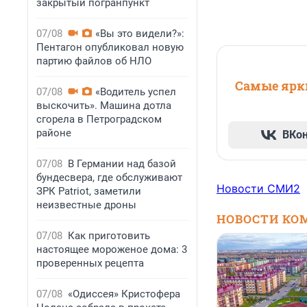
закрытый погранпункт
07/08
«Вы это видели?»:
Пентагон опубликовал новую
партию файлов об НЛО
Самые ярки
07/08
«Водитель успел
выскочить». Машина дотла
сгорела в Петроградском
районе
ВКо
07/08
В Германии над базой
бундесвера, где обслуживают
Новости СМИ2
ЗРК Patriot, заметили
неизвестные дроны
НОВОСТИ КО
07/08
Как приготовить
настоящее мороженое дома: 3
проверенных рецепта
07/08
«Одиссея» Кристофера