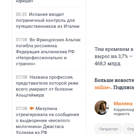
Афиши»
00:35
Испания вводит
пограничный контроль для
путешественников из Италии
07/08
Во Французских Альпах
погибла россиянка.
Тем временем в
Федерация альпинизма РФ:
вырос на 3,7% — 
«Непрофессионально и
468,3 млрд.
странно»
07/08
Названа профессия,
Больше новост
представители которой реже
online»
. Подпис
всего умирают от болезни
Альцгеймера
Милена 
07/08
Мизулина
Корреспонд
отреагировала на сообщения
подкаста
о выдворении «веселого
молочника» Джастаса
Петростат
Ста
Уолкера из РФ