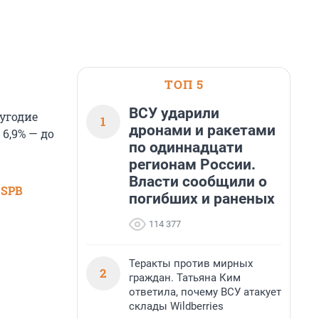
ТОП 5
ВСУ ударили
угодие
1
дронами и ракетами
 6,9% — до
по одиннадцати
регионам России.
Власти сообщили о
 SPB
погибших и раненых
114 377
Теракты против мирных
2
граждан. Татьяна Ким
ответила, почему ВСУ атакует
склады Wildberries