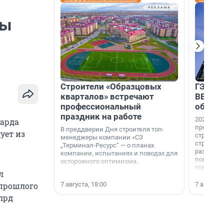
цы
Строители «Образцовых
ГЭС, м
кварталов» встречают
ВВП: в
профессиональный
об ист
праздник на работе
2026-й —
иарда
професси
В преддверии Дня строителя топ-
ует из
строителе
менеджеры компании «СЗ
строителя
„Терминал-Ресурс“ — о планах
раз. В ГК
компании, испытаниях и поводах для
появился
осторожного оптимизма.
поменяла
л
7 августа, 18:00
7 августа,
 прошлого
млрд