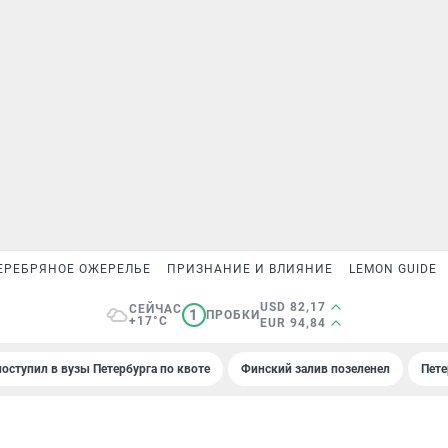
ЕРЕБРЯНОЕ ОЖЕРЕЛЬЕ
ПРИЗНАНИЕ И ВЛИЯНИЕ
LEMON GUIDE
USD 82,17
СЕЙЧАС
1
ПРОБКИ
+17°C
EUR 94,84
поступил в вузы Петербурга по квоте
Финский залив позеленел
Пете