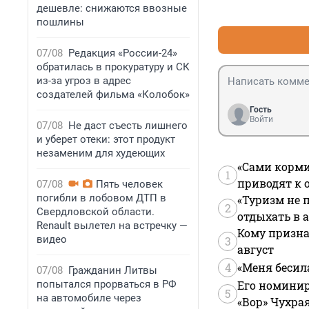
дешевле: снижаются ввозные
пошлины
07/08
Редакция «России-24»
обратилась в прокуратуру и СК
из-за угроз в адрес
создателей фильма «Колобок»
Гость
Войти
07/08
Не даст съесть лишнего
и уберет отеки: этот продукт
незаменим для худеющих
«Сами корми
1
приводят к 
07/08
Пять человек
погибли в лобовом ДТП в
«Туризм не 
2
Свердловской области.
отдыхать в а
Renault вылетел на встречку —
Кому призна
видео
3
август
4
«Меня бесил
07/08
Гражданин Литвы
попытался прорваться в РФ
Его номинир
5
на автомобиле через
«Вор» Чухра