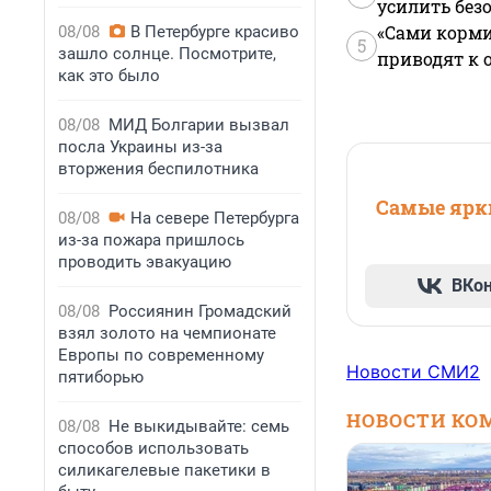
усилить без
«Сами корми
08/08
В Петербурге красиво
5
зашло солнце. Посмотрите,
приводят к 
как это было
08/08
МИД Болгарии вызвал
посла Украины из-за
вторжения беспилотника
Самые ярки
08/08
На севере Петербурга
из-за пожара пришлось
проводить эвакуацию
ВКо
08/08
Россиянин Громадский
взял золото на чемпионате
Европы по современному
Новости СМИ2
пятиборью
НОВОСТИ КО
08/08
Не выкидывайте: семь
способов использовать
силикагелевые пакетики в