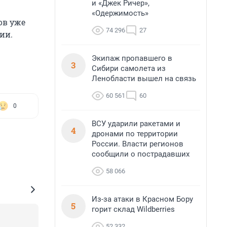
и «Джек Ричер»,
«Одержимость»
ов уже
74 296
27
ии.
Экипаж пропавшего в
3
Сибири самолета из
Ленобласти вышел на связь
60 561
60
0
ВСУ ударили ракетами и
4
дронами по территории
России. Власти регионов
сообщили о пострадавших
58 066
Из-за атаки в Красном Бору
5
горит склад Wildberries
52 332