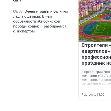
быту
08/08
Очень игривы и отлично
ладят с детьми. В чём
особенности абиссинской
породы кошек — разбираемся
с экспертом
Строители 
кварталов»
профессио
праздник н
В преддверии Дня
компании «СЗ „Тер
компании, испытан
осторожного опти
7 августа, 18:00