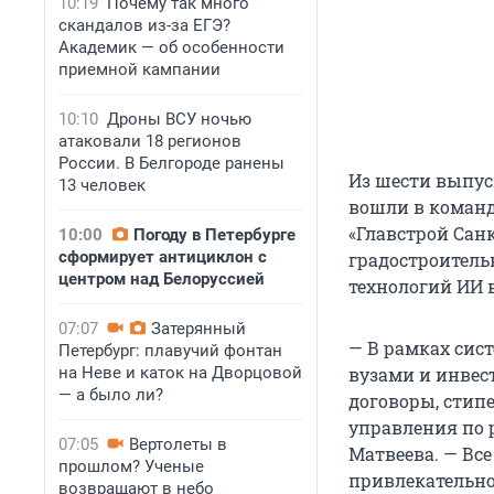
10:19
Почему так много
скандалов из-за ЕГЭ?
Академик — об особенности
приемной кампании
10:10
Дроны ВСУ ночью
атаковали 18 регионов
России. В Белгороде ранены
Из шести выпус
13 человек
вошли в команду
«Главстрой Санк
10:00
Погоду в Петербурге
сформирует антициклон с
градостроитель
центром над Белоруссией
технологий ИИ 
07:07
Затерянный
— В рамках сис
Петербург: плавучий фонтан
на Неве и каток на Дворцовой
вузами и инвес
— а было ли?
договоры, стип
управления по р
07:05
Вертолеты в
Матвеева. — Вс
прошлом? Ученые
привлекательно
возвращают в небо