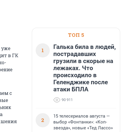
ТОП 5
Галька била в людей,
 уже
1
пострадавших
дит в ГК
грузили в скорые на
но-
лежаках. Что
рение
происходило в
Геленджике после
атаки БПЛА
аем с
евые
90 911
льник
на
15 телесериалов августа —
2
вышения
выбор «Фонтанки»: «Коп-
звезда», новые «Тед Лассо»