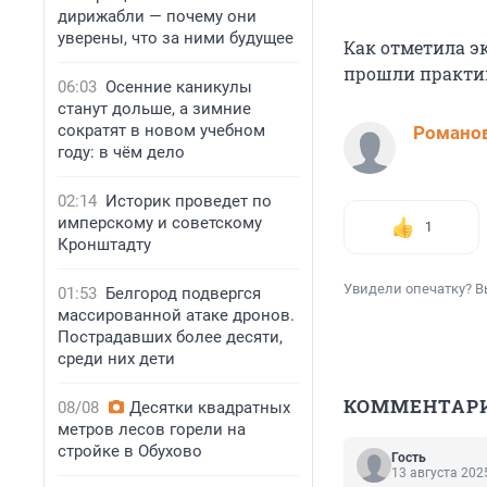
дирижабли — почему они
уверены, что за ними будущее
Как отметила эк
прошли практик
06:03
Осенние каникулы
станут дольше, а зимние
сократят в новом учебном
Романов
году: в чём дело
02:14
Историк проведет по
имперскому и советскому
1
Кронштадту
Увидели опечатку? В
01:53
Белгород подвергся
массированной атаке дронов.
Пострадавших более десяти,
среди них дети
КОММЕНТАР
08/08
Десятки квадратных
метров лесов горели на
стройке в Обухово
Гость
13 августа 2025