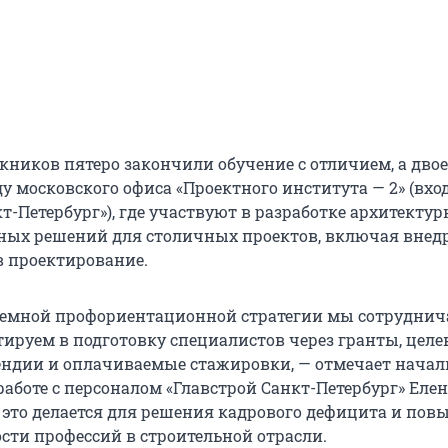
кников пятеро закончили обучение с отличием, а двое
 московского офиса «Проектного института — 2» (вхо
т-Петербург»), где участвуют в разработке архитектур
ных решений для столичных проектов, включая внед
в проектирование.
темной профориентационной стратегии мы сотруднич
тируем в подготовку специалистов через гранты, цел
ендии и оплачиваемые стажировки, — отмечает нача
аботе с персоналом «Главстрой Санкт-Петербург» Еле
е это делается для решения кадрового дефицита и по
сти профессий в строительной отрасли.