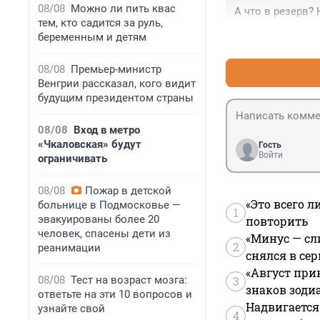
08/08
Можно ли пить квас
А что в резерв?
тем, кто садится за руль,
беременным и детям
08/08
Премьер-министр
Венгрии рассказал, кого видит
будущим президентом страны
08/08
Вход в метро
«Чкаловская» будут
Гость
Войти
ограничивать
08/08
Пожар в детской
«Это всего л
больнице в Подмосковье —
1
эвакуированы более 20
повторить
человек, спасены дети из
«Минус — сл
2
реанимации
снялся в се
«Август при
08/08
Тест на возраст мозга:
3
знаков зоди
ответьте на эти 10 вопросов и
Надвигается
узнайте свой
4