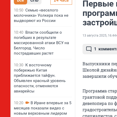
Все
СПБ
24 часа
Первые 
10:50
Семью «веселого
програм
молочника» Уолкера пока не
застрой
выдворяют из России
10:40
Власти сообщили о
13 августа 2025, 16:44
погибших в результате
массированной атаки ВСУ на
Белгород. Число
1
коммент
пострадавших растет
Выпускники пер
10:30
К восточному
Школой дизайна
побережью Китая
приближается тайфун.
завершили обуч
Объявлен красный уровень
опасности, отменяются
Программа стар
авиарейсы
грантовой подд
10:20
В Иране впервые за 5
девелопера по 
месяцев показали видео с
градостроитель
новым верховным лидером
специалистов, 