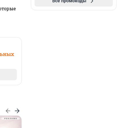
Все промокоды
которые
льных