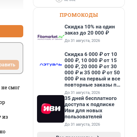
ПРОМОКОДЫ
+0
–0
Скидка 10% на один
заказ до 20 000 ₽
До 31 августа, 2026
Скидка 6 000 ₽ от 10
000 ₽, 10 000 ₽ от 15
равить
000 ₽, 20 000 ₽ от 30
000 ₽ и 35 000 ₽ от 50
000 ₽ на первый и все
повторные заказы по
 не смог
промокоду НАБЕРИ
До 31 августа, 2026
35 дней бесплатного
ор
доступа к подписке
Иви для новых
пользователей
 из
До 31 августа, 2026
но