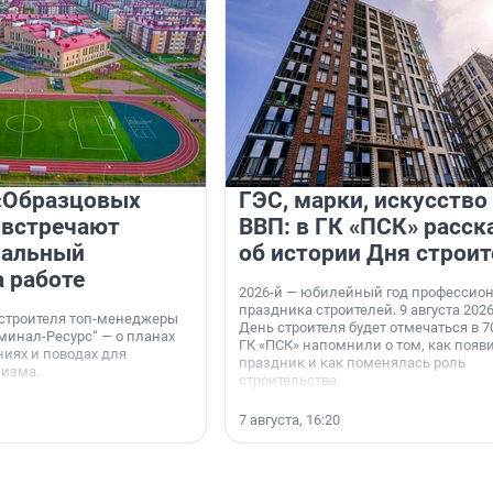
«Образцовых
ГЭС, марки, искусство
 встречают
ВВП: в ГК «ПСК» расск
нальный
об истории Дня строит
а работе
2026-й — юбилейный год профессио
праздника строителей. 9 августа 2026
 строителя топ-менеджеры
День строителя будет отмечаться в 70
минал-Ресурс“ — о планах
ГК «ПСК» напомнили о том, как появ
иях и поводах для
праздник и как поменялась роль
мизма.
строительства.
7 августа, 16:20