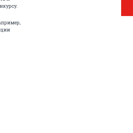
нкурсу.
апример,
пции