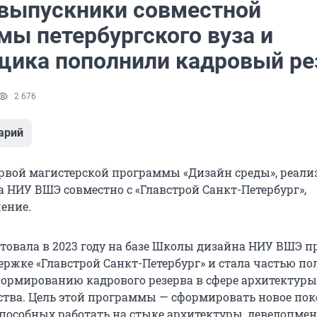
выпускники совместной
мы петербургского вуза и
щика пополнили кадровый ре
2 676
арий
вой магистерской программы «Дизайн среды», реали
 НИУ ВШЭ совместно с «Главстрой Санкт-Петербург»,
ение.
товала в 2023 году на базе Школы дизайна НИУ ВШЭ п
ержке «Главстрой Санкт-Петербург» и стала частью п
формированию кадрового резерва в сфере архитектуры
ства. Цель этой программы — сформировать новое по
способных работать на стыке архитектуры, девелопмен