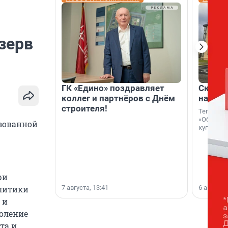
зерв
ГК «Едино» поздравляет
Скидка
коллег и партнёров с Днём
на гот
строителя!
Теперь к
«Образцо
зованной
купить с
ри
7 августа, 13:41
6 августа,
олитики
 и
коление
та и