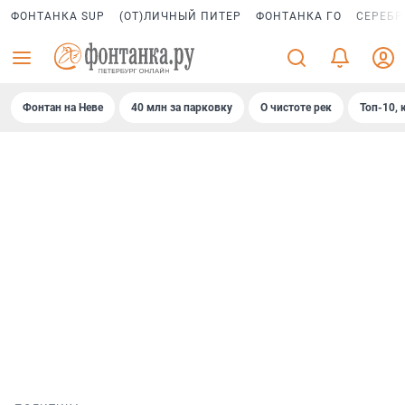
ФОНТАНКА SUP
(ОТ)ЛИЧНЫЙ ПИТЕР
ФОНТАНКА ГО
СЕРЕБР
Фонтан на Неве
40 млн за парковку
О чистоте рек
Топ-10, 