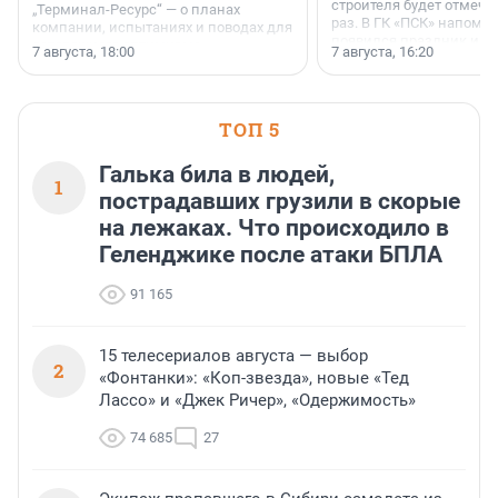
строителя будет отмечат
„Терминал-Ресурс“ — о планах
раз. В ГК «ПСК» напомни
компании, испытаниях и поводах для
появился праздник и к
осторожного оптимизма.
7 августа, 18:00
7 августа, 16:20
поменялась роль строит
ТОП 5
Галька била в людей,
1
пострадавших грузили в скорые
на лежаках. Что происходило в
Геленджике после атаки БПЛА
91 165
15 телесериалов августа — выбор
2
«Фонтанки»: «Коп-звезда», новые «Тед
Лассо» и «Джек Ричер», «Одержимость»
74 685
27