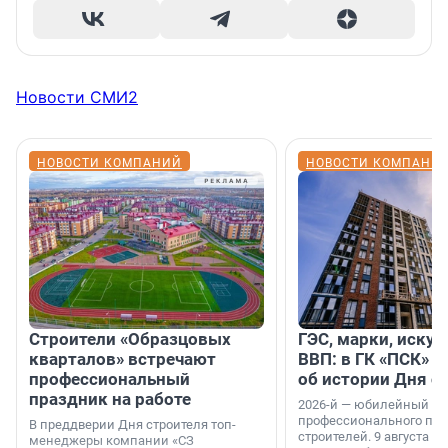
Новости СМИ2
НОВОСТИ КОМПАНИЙ
НОВОСТИ КОМПАНИ
Строители «Образцовых
ГЭС, марки, искус
кварталов» встречают
ВВП: в ГК «ПСК» р
профессиональный
об истории Дня с
праздник на работе
2026-й — юбилейный го
профессионального пр
В преддверии Дня строителя топ-
строителей. 9 августа 2
менеджеры компании «СЗ