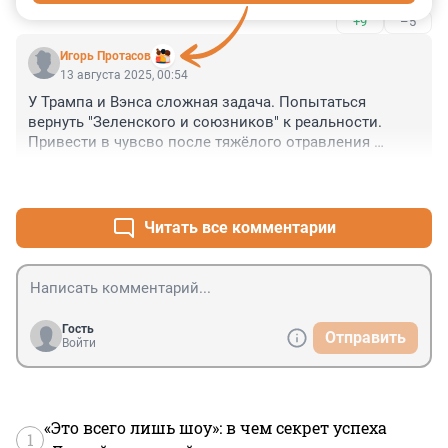
+9
–5
Игорь Протасов
13 августа 2025, 00:54
У Трампа и Вэнса сложная задача. Попытаться 
вернуть "Зеленского и союзников" к реальности. 
Привести в чувсво после тяжёлого отравления 
леволиберальной идеологией, когда решения 
+12
–18
принимаются не исходя из реального положения 
вещей, а исходя из этических принципов.
Читать все комментарии
Гость
Отправить
Войти
«Это всего лишь шоу»: в чем секрет успеха
1