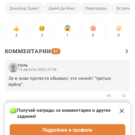
Дональд Трамп
Джей Ди Вэнс
Переговоры
Встреча
3
2
1
0
0
КОММЕНТАРИИ
47
Гость
13 августа 2025, 07:49
Зе в знак протеста обьяаил, что начнёт "третью 
врйну".
+5
–0
Гость
13 августа 2025, 02:28
Получай награды за комментарии и другие 
задания!
Зе уже всем осточертел так, что общение с ним 
только он-лайн, правда он как всегда будет с 
Подробнее в профиле
картонкой "дайте грошей" и на весь экран