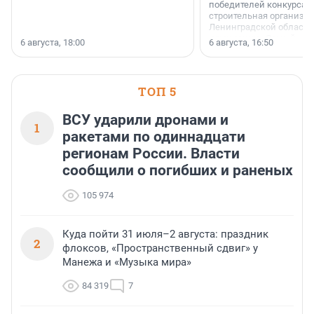
победителей конкурса 
строительная организа
Ленинградской области 
номинации «Самый
6 августа, 18:00
6 августа, 16:50
клиентоориентированн
застройщик Ленинград
области».
ТОП 5
ВСУ ударили дронами и
1
ракетами по одиннадцати
регионам России. Власти
сообщили о погибших и раненых
105 974
Куда пойти 31 июля–2 августа: праздник
2
флоксов, «Пространственный сдвиг» у
Манежа и «Музыка мира»
84 319
7