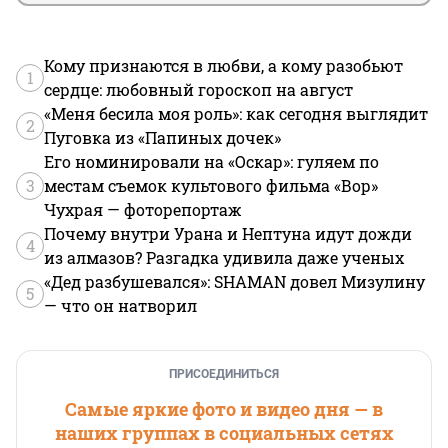
Кому признаются в любви, а кому разобьют
1
сердце: любовный гороскоп на август
«Меня бесила моя роль»: как сегодня выглядит
2
Пуговка из «Папиных дочек»
Его номинировали на «Оскар»: гуляем по
3
местам съемок культового фильма «Вор»
Чухрая — фоторепортаж
Почему внутри Урана и Нептуна идут дожди
4
из алмазов? Разгадка удивила даже ученых
«Дед разбушевался»: SHAMAN довел Мизулину
5
— что он натворил
ПРИСОЕДИНИТЬСЯ
Самые яркие фото и видео дня — в
наших группах в социальных сетях