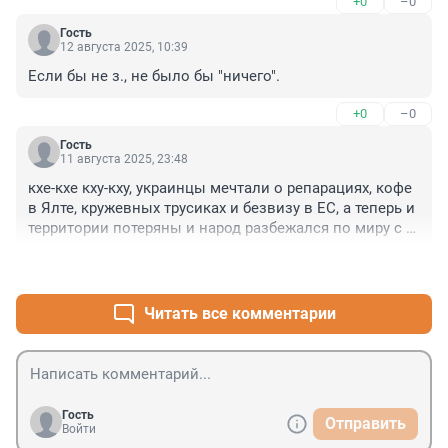
+0
–0
Гость
12 августа 2025, 10:39
Если бы не з., не было бы "ничего".
+0
–0
Гость
11 августа 2025, 23:48
кхе-кхе кху-кху, украинцы мечтали о репарациях, кофе 
в Ялте, кружевных трусиках и безвизу в ЕС, а теперь и 
территории потеряны и народ разбежался по миру с 
протянутой рукой "дайте грошей", а весной 2022 года 
+4
–6
всё можно было решить на переговорах
Читать все комментарии
Гость
Отправить
Войти