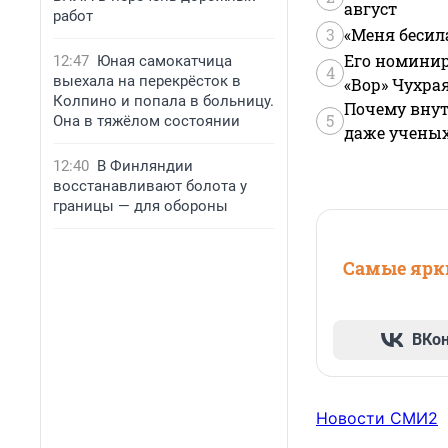
август
работ
3
«Меня бесил
Его номинир
12:47
Юная самокатчица
4
выехала на перекрёсток в
«Вор» Чухра
Колпино и попала в больницу.
Почему внут
5
Она в тяжёлом состоянии
даже учены
12:40
В Финляндии
восстанавливают болота у
границы — для обороны
Самые ярки
ВКо
Новости СМИ2