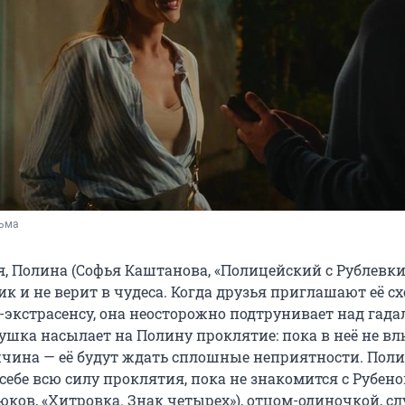
льма
, Полина (Софья Каштанова, «Полицейский с Рублевки»
к и не верит в чудеса. Когда друзья приглашают её сх
-экстрасенсу, она неосторожно подтрунивает над гада
бушка насылает на Полину проклятие: пока в неё не в
ина — её будут ждать сплошные неприятности. Пол
себе всю силу проклятия, пока не знакомится с Рубен
юков, «Хитровка. Знак четырех»), отцом-одиночкой, с