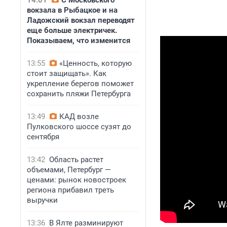
14:01
С Московского
вокзала в Рыбацкое и на
Ладожский вокзал переводят
еще больше электричек.
Показываем, что изменится
13:55
«Ценность, которую
стоит защищать». Как
укрепление берегов поможет
сохранить пляжи Петербурга
13:49
КАД возле
Пулковского шоссе сузят до
сентября
13:42
Область растет
объемами, Петербург —
ценами: рынок новостроек
региона прибавил треть
выручки
13:36
В Ялте разминируют