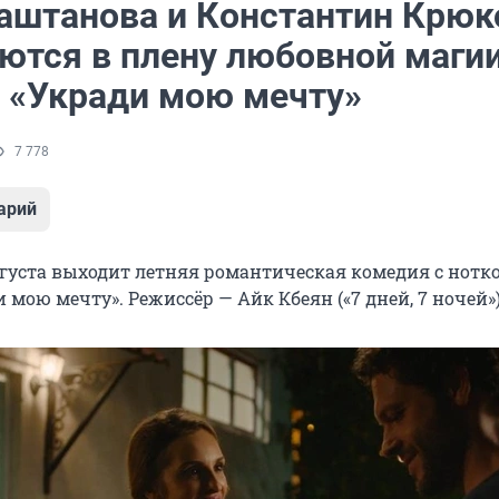
аштанова и Константин Крюк
ются в плену любовной магии
 «Укради мою мечту»
7 778
арий
вгуста выходит летняя романтическая комедия с нотк
 мою мечту». Режиссёр — Айк Кбеян («7 дней, 7 ночей»)