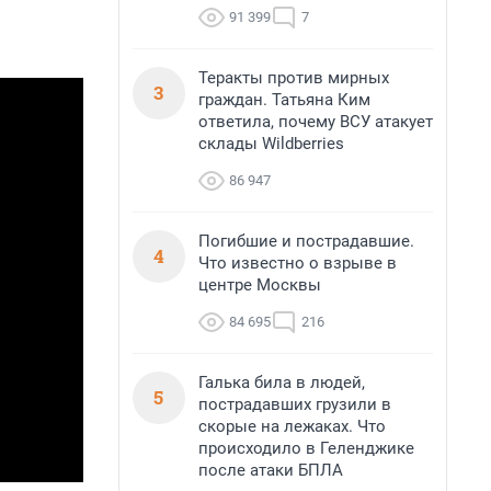
91 399
7
Теракты против мирных
3
граждан. Татьяна Ким
ответила, почему ВСУ атакует
склады Wildberries
86 947
Погибшие и пострадавшие.
4
Что известно о взрыве в
центре Москвы
84 695
216
Галька била в людей,
5
пострадавших грузили в
скорые на лежаках. Что
происходило в Геленджике
после атаки БПЛА