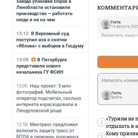
завода упаковки Elopak в
КОММЕНТАР
Ленобласти остановили
производство — работать
негде и не на чем
Гость
14 августа 2025
13:12
В Верховный суд
Запретить кино 
поступил иск о снятии
«Яблока» с выборов в Госдуму
13:08
В Петербурге
представили нового
начальника ГУ ФСИН
13:00
Наш проект: 5 млн
фотографий. Мобильный
Гость
Войти
оператор подсчитал, сколько
интернета израсходовали в
Линдуловской роще
«Туризм не 
1
12:58
Минтранс предложил
отдыхать в а
включить защиту трасс от
Кому призна
2
БПЛА в перечень дорожных