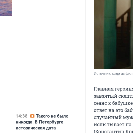
Источник: 
кадр из фи
Главная героиня
завзятый скепти
сеанс к бабушке
ответ на это ба
14:38
Такого не было
случайный мужч
никогда. В Петербурге —
испытывает на 
историческая дата
(Константин Кр