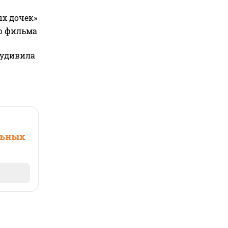
ых дочек»
го фильма
 удивила
льных