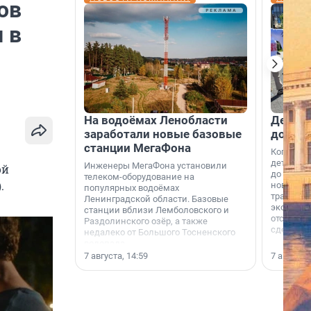
ов
 в
На водоёмах Ленобласти
Девело
заработали новые базовые
добро
станции МегаФона
Когда-то
дети игр
Инженеры МегаФона установили
ой
до темно
телеком-оборудование на
.
новости н
популярных водоёмах
традиция
Ленинградской области. Базовые
экономич
станции вблизи Лемболовского и
отсутств
Раздолинского озёр, а также
сделали 
недалеко от Большого Тосненского
водопада.
7 августа, 14:59
7 августа,