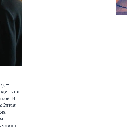
), —
одить на
лкой. В
любится
ина
ом
лучайно