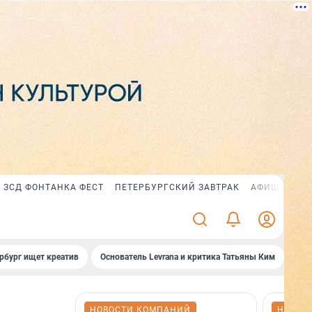
ЗСД ФОНТАНКА ФЕСТ
ПЕТЕРБУРГСКИЙ ЗАВТРАК
АФИША PLUS
рбург ищет креатив
Основатель Levrana и критика Татьяны Ким
Зач
НОВОСТИ КОМПАНИЙ
НОВОС