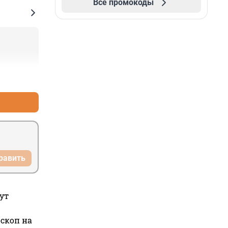
Все промокоды
+1
–0
равить
ут
оскоп на