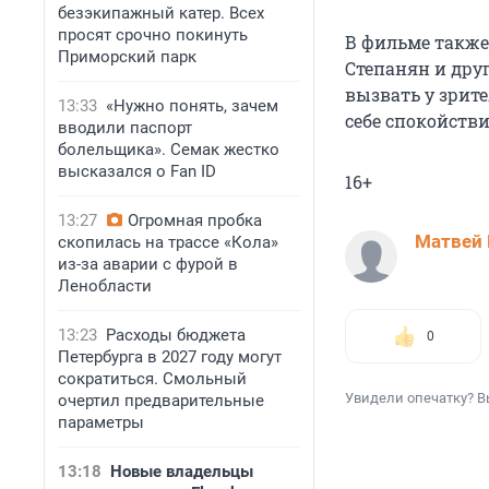
безэкипажный катер. Всех
просят срочно покинуть
В фильме также
Приморский парк
Степанян и дру
вызвать у зрит
13:33
«Нужно понять, зачем
себе спокойств
вводили паспорт
болельщика». Семак жестко
высказался о Fan ID
16+
13:27
Огромная пробка
Матвей 
скопилась на трассе «Кола»
из-за аварии с фурой в
Ленобласти
13:23
Расходы бюджета
0
Петербурга в 2027 году могут
сократиться. Смольный
Увидели опечатку? В
очертил предварительные
параметры
13:18
Новые владельцы