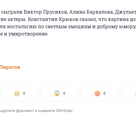
 сыграли Виктор Прусиков, Алина Баркалова, Джулье
гие актеры. Константин Крюков сказал, что картина д
еля ностальгию по светлым эмоциям и доброму юмору,
ие и умиротворение.
Пирогов
0
0
0
ыделите фрагмент и нажмите Ctrl+Enter