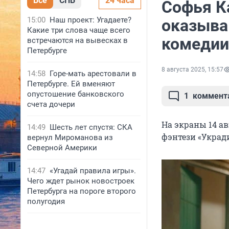
Все
СПБ
24 часа
Софья К
15:00
Наш проект: Угадаете?
оказыва
Какие три слова чаще всего
комедии
встречаются на вывесках в
Петербурге
8 августа 2025, 15:57
14:58
Горе-мать арестовали в
Петербурге. Ей вменяют
опустошение банковского
1
коммент
счета дочери
На экраны 14 а
14:49
Шесть лет спустя: СКА
фэнтези «Укради
вернул Мироманова из
Северной Америки
14:47
«Угадай правила игры».
Чего ждет рынок новостроек
Петербурга на пороге второго
полугодия