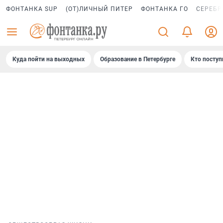
ФОНТАНКА SUP
(ОТ)ЛИЧНЫЙ ПИТЕР
ФОНТАНКА ГО
СЕРЕБР
Куда пойти на выходных
Образование в Петербурге
Кто поступ