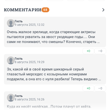
КОММЕНТАРИИ
68
Гость
9 августа 2025, 12:32
Очень жалкое зрелище, когда стареющие актрисы 
пытаются ухватить за хвост уходящие годы.... Они 
сами не понимают, что смешны? Конечно, стареть 
никому не хочется, но тут уж человек бессилен... 
+0
–0
Любое "время года" надо достойно принимать...
Гость
8 августа 2025, 19:29
Эх, какой ей в своё время шикарный серый 
глазастый мерседес с козырными номерами 
подарили, а она его с нуля разбила! Теперь видимо 
новый хочет поиметь.
+0
–0
Гость
8 августа 2025, 16:26
Куда их несёт нелёгкая...Потом плачут от хейта.